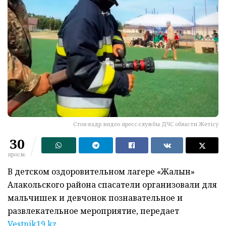
Стоп-кадр видео пресс-службы ДЧС области Жетісу
30
просм.
В детском оздоровительном лагере «Жалын»
Алакольского района спасатели организовали для
мальчишек и девчонок познавательное и
развлекательное мероприятие, передает
Vestnik19.kz