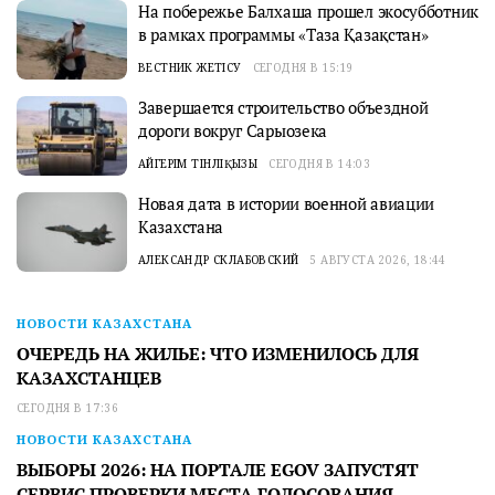
На побережье Балхаша прошел экосубботник
в рамках программы «Таза Қазақстан»
ВЕСТНИК ЖЕТІСУ
СЕГОДНЯ В 15:19
Завершается строительство объездной
дороги вокруг Сарыозека
АЙГЕРІМ ТІНӘЛІҚЫЗЫ
СЕГОДНЯ В 14:03
Новая дата в истории военной авиации
Казахстана
АЛЕКСАНДР СКЛАБОВСКИЙ
5 АВГУСТА 2026, 18:44
НОВОСТИ КАЗАХСТАНА
ОЧЕРЕДЬ НА ЖИЛЬЕ: ЧТО ИЗМЕНИЛОСЬ ДЛЯ
КАЗАХСТАНЦЕВ
СЕГОДНЯ В 17:36
НОВОСТИ КАЗАХСТАНА
ВЫБОРЫ 2026: НА ПОРТАЛЕ EGOV ЗАПУСТЯТ
СЕРВИС ПРОВЕРКИ МЕСТА ГОЛОСОВАНИЯ