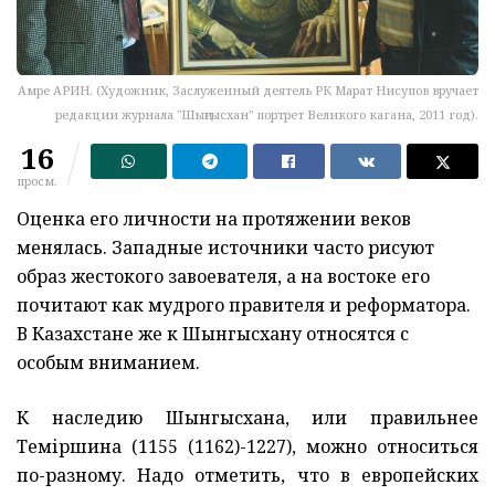
Амре АРИН. (Художник, Заслуженный деятель РК Марат Нисупов вручает
редакции журнала "Шыңғысхан" портрет Великого кагана, 2011 год).
16
просм.
Оценка его личности на протяжении веков
менялась. Западные источники часто рисуют
образ жестокого завоевателя, а на востоке его
почитают как мудрого правителя и реформатора.
В Казахстане же к Шынгысхану относятся с
особым вниманием.
К наследию Шынгысхана, или правильнее
Теміршина (1155 (1162)-1227), можно относиться
по-разному. Надо отметить, что в европейских