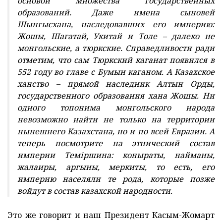
основой множества государственных
образований. Даже имена сыновей
Шынгысхана, наследовавших его империю:
Жошы, Шагатай, Укитай и Толе – далеко не
монгольские, а тюркские. Справедливости ради
отметим, что сам Тюркский каганат появился в
552 году во главе с Бумын каганом. А Казахское
ханство – прямой наследник Алтын Орды,
государственного образования хана Жошы. Ни
одного топонима монгольского народа
невозможно найти не только на территории
нынешнего Казахстана, но и по всей Евразии. А
теперь посмотрите на этнический состав
империи Теміршина: коныраты, найманы,
жалаиры, аргыны, меркиты, то есть, его
империю населяли те рода, которые позже
войдут в состав казахской народности.
Это же говорит и наш Президент Касым-Жомарт