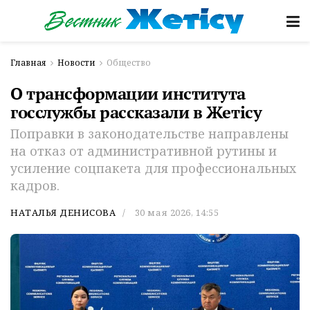
Главная
Новости
Общество
О трансформации института
госслужбы рассказали в Жетісу
Поправки в законодательстве направлены
на отказ от административной рутины и
усиление соцпакета для профессиональных
кадров.
НАТАЛЬЯ ДЕНИСОВА
30 мая 2026, 14:55