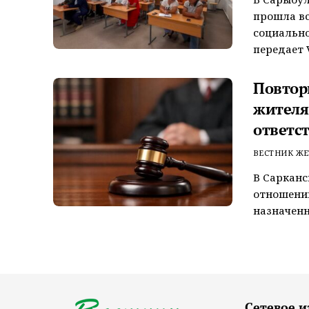
прошла вс
социально
передает V
Повтор
жителя
ответс
ВЕСТНИК ЖЕ
В Сарканс
отношении
назначенн
Сетевое и