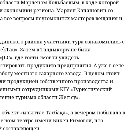
 области Марленом Кольбаевым, в ходе которой
и экономики региона. Марлен Капашович со
на все вопросы неугомонных мастеров вещания и
динского района участники тура ознакомились с
ТеkTau». Затем в Талдыкоргане была
JLC», где гости смогли увидеть
стировать продукцию предприятия. А уже в селе
боту местного сахарного завода. В целом стоит
али продукцией собственного производства и
ленными сотрудниками КГУ «Туристический
ение туризма области Жетісу».
объект «Қызылтас-Тасбақа», а вечером побывала в
ском театре имени Бикен Римовой, что
й составляющей.