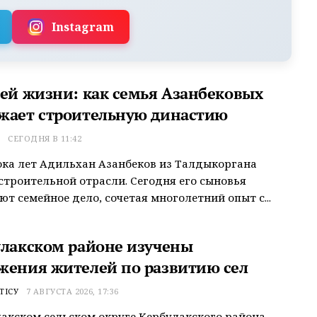
Instagram
сей жизни: как семья Азанбековых
жает строительную династию
Т
СЕГОДНЯ В 11:42
ока лет Адильхан Азанбеков из Талдыкоргана
строительной отрасли. Сегодня его сыновья
т семейное дело, сочетая многолетний опыт с...
улакском районе изучены
жения жителей по развитию сел
ТІСУ
7 АВГУСТА 2026, 17:36
акском сельском округе Кербулакского района