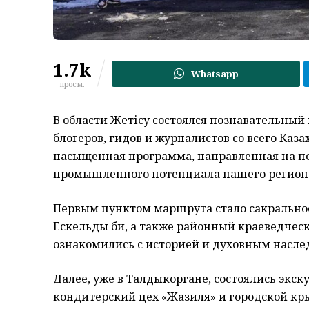
1.7k
Whatsapp
просм.
В области Жетісу состоялся познавательный
блогеров, гидов и журналистов со всего Каз
насыщенная программа, направленная на по
промышленного потенциала нашего региона
Первым пунктом маршрута стало сакральное
Ескельды би, а также районный краеведческ
ознакомились с историей и духовным насле
Далее, уже в Талдыкоргане, состоялись экс
кондитерский цех «Жазиля» и городской кры