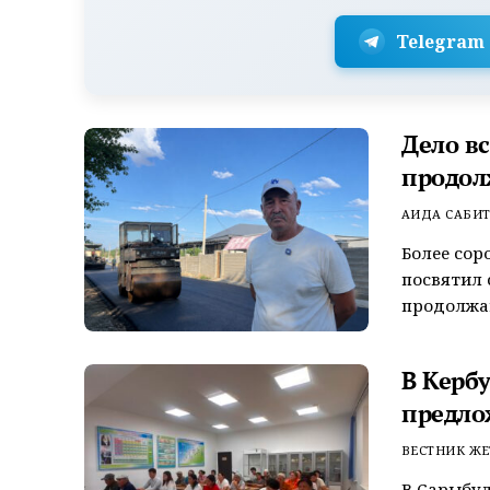
Telegram
Дело в
продол
АИДА САБИ
Более сор
посвятил 
продолжаю
В Керб
предло
ВЕСТНИК ЖЕ
В Сарыбул