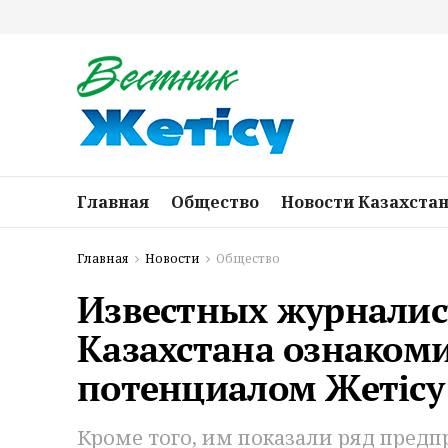
Главная
Общество
Новости Казахста
Главная
Новости
Общество
Известных журналис
Казахстана ознаком
потенциалом Жетісу
Кроме того, им показали ряд предп