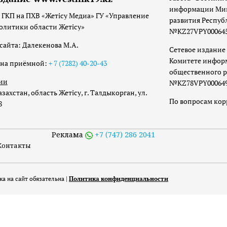
информации Мин
 ГКП на ПХВ «Жетісу Медиа» ГУ «Управление
развития Респуб
олитики области Жетісу»
№KZ27VPY00064533
сайта: Далекенова М.А.
Сетевое издание 
Комитете инфор
она приёмной:
+ 7 (7282) 40-20-43
общественного р
ии
№KZ78VPY00064973
захстан, область Жетісу, г. Талдыкорган, ул.
По вопросам ко
8
Реклама
+7 (747) 286 2041
Контакты
а на сайт обязательна |
Политика конфиденциальности