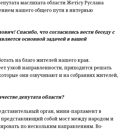
епутата маслихата области Жетісу Руслана
ением нашего общего пути в интервью
вич! Спасибо, что согласились вести беседу с
 является основной задачей в вашей
ботать на благо жителей нашего края.
меет узкой направленности, приходится решать
оторые они озвучивают и на собраниях жителей,
честве депутата области?
редставительный орган, мини-парламент в
и, представляющий собой мост между народом и
ировать по нескольким направлениям. Во-