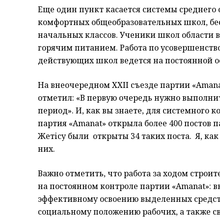
Еще один пункт касается системы среднего 
комфортных общеобразовательных школ, бе
начальных классов. Ученики школ области 
горячим питанием. Работа по усовершенст
действующих школ ведется на постоянной о
На внеочередном ХХІІ съезде партии «Аmаn
отметил: «В первую очередь нужно выполни
период». И, как вы знаете, для системного
партия «Аmаnаt» открыла более 400 постов п
Жетісу были открыты 34 таких поста. Я, ка
них.
Важно отметить, что работа за ходом строи
на постоянном контроле партии «Аmаnаt»: в
эффективному освоению выделенных средств
социальному положению рабочих, а также с