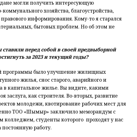
аждане могли получить интересующую
коммунального хозяйства, благоустройства,
 правового информирования. Кому-то я старался
атериальных, бытовых проблем. Но об этом не
ы ставили перед собой в своей предвыборной
остигнуть за 2023 и текущий годы?
й программы было улучшение жилищных
упного жилья, снос старого, аварийного и
а в капитальное жилье. Вы видите, какими
оя заслуга, как строителя. Во-вторых, развитие
оектов молодежи, квотирование рабочих мест для
венно ТОО «Шымыр» заключило меморандум с
колледжем, студенты которого проходят у нас
а постоянную работу.