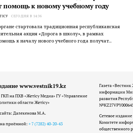
т помощь к новому учебному году
ТІСУ
СЕГОДНЯ В 14:36
ргане стартовала традиционная республиканская
ительная акция «Дорога в школу», в рамках
омощь к началу нового учебного года получат...
здание www.vestnik19.kz
Газета «Вестник 
информации Мин
 ГКП на ПХВ «Жетісу Медиа» ГУ «Управление
развития Респуб
олитики области Жетісу»
№KZ27VPY00064533
сайта: Далекенова М.А.
Сетевое издание 
Комитете инфор
она приёмной:
+ 7 (7282) 40-20-43
общественного р