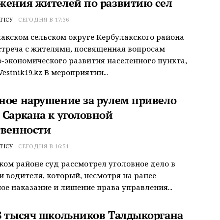
жения жителей по развитию сел
ТІСУ
СЕГОДНЯ В 17:36
акском сельском округе Кербулакского района
треча с жителями, посвященная вопросам
-экономического развития населенного пункта,
estnik19.kz В мероприятии...
ное нарушение за рулем привело
 Саркана к уголовной
твенности
ТІСУ
СЕГОДНЯ В 16:51
ком районе суд рассмотрел уголовное дело в
 водителя, который, несмотря на ранее
ое наказание и лишение права управления...
8 тысяч школьников Талдыкоргана