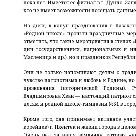
пока нет. Имеется ее филиал в г. Дунпо. Зан
кто не имеет возможности посещать данные
На днях, в канун празднования в Казахс
«Родной школе» прошли праздничные меро
отметить, что такие мероприятия в стенах 
дни государственных, национальных и ин
Масленица и др.), но и праздников Республи
Они не только напоминают детям о трад
чувство патриотизма и любовь к Родине, но
проживания (исторической Родины). 
Владимировна Хван — настоящий патриот с
детям и родной школе-гимназии №51 в горо
Кроме того, она принимает активное учас
корейцев) г. Пхентек и жизни города в цело
Очень рад за нашу землячку, которая «н