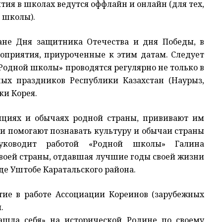
ятия в школах ведутся оффлайн и онлайн (для тех,
 школы).
тане Дня защитника Отечества и дня Победы, в
приятия, приуроченные к этим датам. Следует
«Родной школы» проводятся регулярно не только в
ых праздников Республики Казахстан (Наурыз,
ки Корея.
ициях и обычаях родной страны, прививают им
 и помогают познавать культуру и обычаи страны
Руководит работой «Родной школы» Галина
воей страны, отдавшая лучшие годы своей жизни
де Уштобе Каратальского района.
тие в работе Ассоциации Кореинов (зарубежных
м.
ашла себя» на исторической Родине по своему