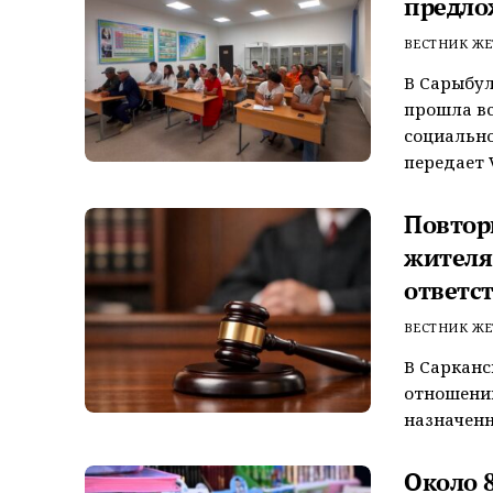
предло
ВЕСТНИК ЖЕ
В Сарыбул
прошла вс
социально
передает V
Повтор
жителя
ответс
ВЕСТНИК ЖЕ
В Сарканс
отношении
назначенн
Около 