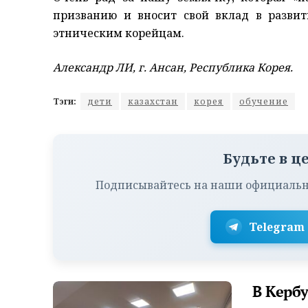
призванию и вносит свой вклад в разви
этническим корейцам.
Александр ЛИ, г. Ансан, Республика Корея.
Тэги:
дети
казахстан
корея
обучение
Будьте в ц
Подписывайтесь на наши официальн
Telegram
В Керб