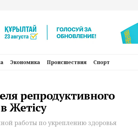
на
Экономика
Происшествия
Спорт
деля репродуктивного
 в Жетісу
емной работы по укреплению здоровья