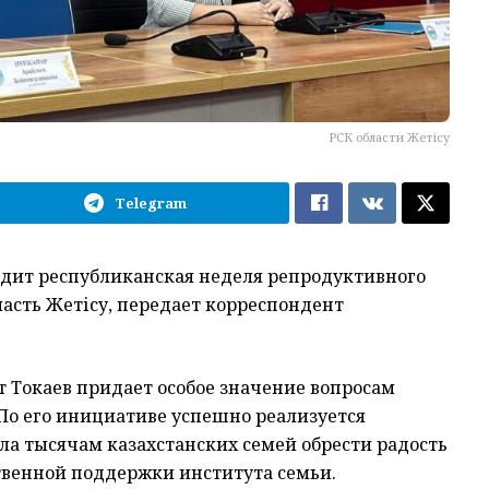
РСК области Жетісу
Telegram
оходит республиканская неделя репродуктивного
ласть Жетісу, передает корреспондент
 Токаев придает особое значение вопросам
 По его инициативе успешно реализуется
гла тысячам казахстанских семей обрести радость
твенной поддержки института семьи.