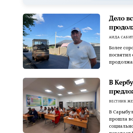
Дело в
продол
АИДА САБИ
Более сор
посвятил 
продолжаю
В Керб
предло
ВЕСТНИК ЖЕ
В Сарыбул
прошла вс
социально
передает V