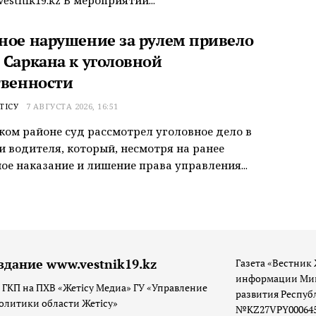
ное нарушение за рулем привело
 Саркана к уголовной
твенности
ТІСУ
7 АВГУСТА 2026, 16:51
ком районе суд рассмотрел уголовное дело в
 водителя, который, несмотря на ранее
ое наказание и лишение права управления...
здание www.vestnik19.kz
Газета «Вестник 
информации Мин
 ГКП на ПХВ «Жетісу Медиа» ГУ «Управление
развития Респуб
олитики области Жетісу»
№KZ27VPY00064533