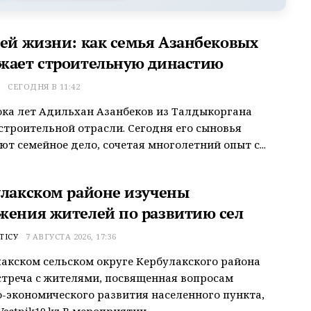
сей жизни: как семья Азанбековых
жает строительную династию
Т
СЕГОДНЯ В 11:42
ока лет Адильхан Азанбеков из Талдыкоргана
строительной отрасли. Сегодня его сыновья
т семейное дело, сочетая многолетний опыт с...
улакском районе изучены
жения жителей по развитию сел
ТІСУ
7 АВГУСТА 2026, 17:36
акском сельском округе Кербулакского района
треча с жителями, посвященная вопросам
-экономического развития населенного пункта,
estnik19.kz В мероприятии...