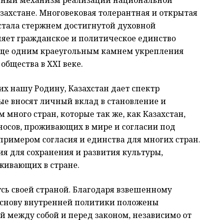
ивный механизм реализации национальной
захстане. Многовековая толерантная и открытая
 стала стержнем достигнутой духовной
яет гражданское и политическое единство
 еще одним краеугольным камнем укрепления
общества в XXI веке.
х нашу Родину, Казахстан дает спектр
ые вносят личный вклад в становление и
 много стран, которые так же, как Казахстан,
носов, проживающих в мире и согласии под
примером согласия и единства для многих стран.
я для сохранения и развития культуры,
оживающих в стране.
усь своей страной. Благодаря взвешенному
 основу внутренней политики положены
й между собой и перед законом, независимо от