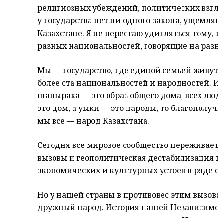
религиозных убеждений, политических взг
у государства нет ни одного закона, ущемл
Казахстане. Я не перестаю удивляться тому,
разных национальностей, говорящие на раз
Мы — государство, где единой семьей живут
более ста национальностей и народностей.
шанырака — это образ общего дома, всех л
это дом, а уыки — это народы, то благополуч
мы все — народ Казахстана.
Сегодня все мировое сообщество переживае
вызовы и геополитическая дестабилизация 
экономических и культурных устоев в ряде с
Но у нашей страны в противовес этим вызо
дружный народ. История нашей Независимос