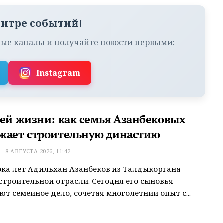
ентре событий!
ые каналы и получайте новости первыми:
Instagram
сей жизни: как семья Азанбековых
жает строительную династию
Т
8 АВГУСТА 2026, 11:42
ока лет Адильхан Азанбеков из Талдыкоргана
строительной отрасли. Сегодня его сыновья
т семейное дело, сочетая многолетний опыт с...