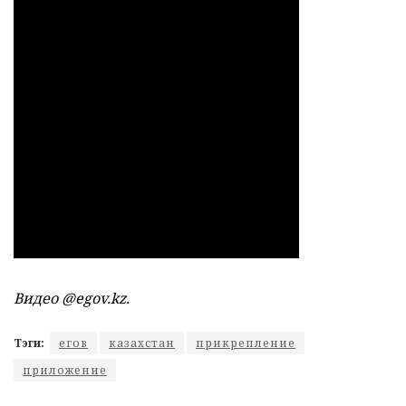
Видео @egov.kz.
Тэги:
егов
казахстан
прикрепление
приложение