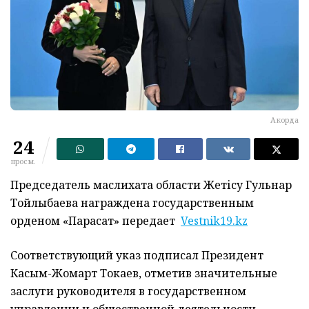
Акорда
24
просм.
Председатель маслихата области Жетісу Гульнар
Тойлыбаева награждена государственным
орденом «Парасат» передает
Vestnik19.kz
Соответствующий указ подписал Президент
Касым-Жомарт Токаев, отметив значительные
заслуги руководителя в государственном
управлении и общественной деятельности