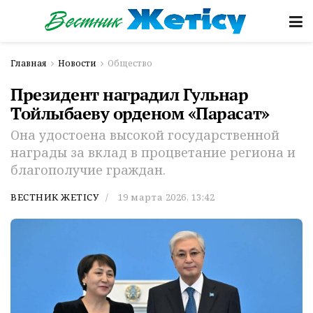
Главная
Новости
Общество
Президент наградил Гульнар
Тойлыбаеву орденом «Парасат»
Она удостоена высокой государственной
награды за вклад в процветание региона и
благополучие граждан.
ВЕСТНИК ЖЕТІСУ
19 марта 2026, 13:42