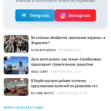
каналы и получайте новости первыми:
Telegram
Instagram
Во сколько обойдется «школьная корзина» в
Жаркенте?
АСЕЛЬ МУКАШЕВА
СЕГОДНЯ В 14:31
Дело всей жизни: как семья Азанбековых
продолжает строительную династию
АИДА САБИТ
8 АВГУСТА 2026, 11:42
В Кербулакском районе изучены
предложения жителей по развитию сел
ВЕСТНИК ЖЕТІСУ
7 АВГУСТА 2026, 17:36
НОВОСТИ КАЗАХСТАНА