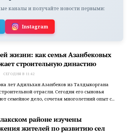
ые каналы и получайте новости первыми:
Instagram
сей жизни: как семья Азанбековых
жает строительную династию
Т
СЕГОДНЯ В 11:42
ока лет Адильхан Азанбеков из Талдыкоргана
строительной отрасли. Сегодня его сыновья
т семейное дело, сочетая многолетний опыт с...
улакском районе изучены
жения жителей по развитию сел