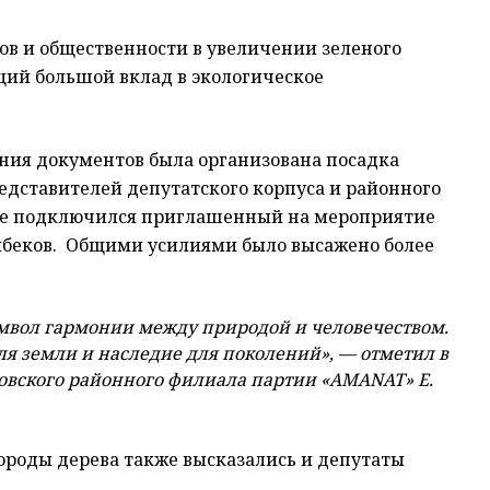
ов и общественности в увеличении зеленого
щий большой вклад в экологическое
сания документов была организована посадка
едставителей депутатского корпуса и районного
же подключился приглашенный на мероприятие
ибеков. Общими усилиями было высажено более
символ гармонии между природой и человечеством.
ля земли и наследие для поколений», — отметил в
вского районного филиала партии «AMANAT» Е.
породы дерева также высказались и депутаты