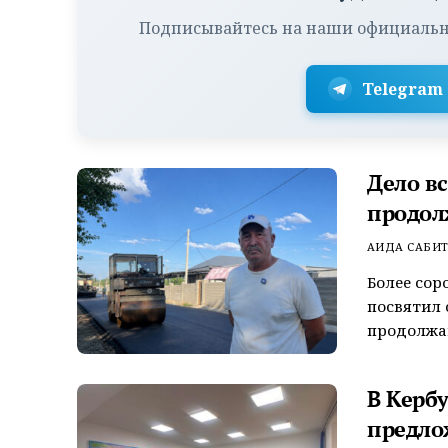
Подписывайтесь на наши официальн
Telegram
Дело в
продол
АИДА САБИ
Более сор
посвятил 
продолжаю
В Керб
предло