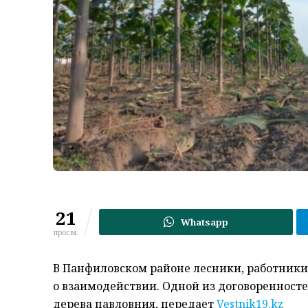
21
Whatsapp
просм.
В Панфиловском районе лесники, работник
о взаимодействии. Одной из договоренносте
дерева павловния, передает
Vestnik19.kz