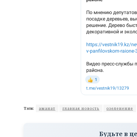
Тэги:
аманат
главная новость
озеленение
Будьте в ц