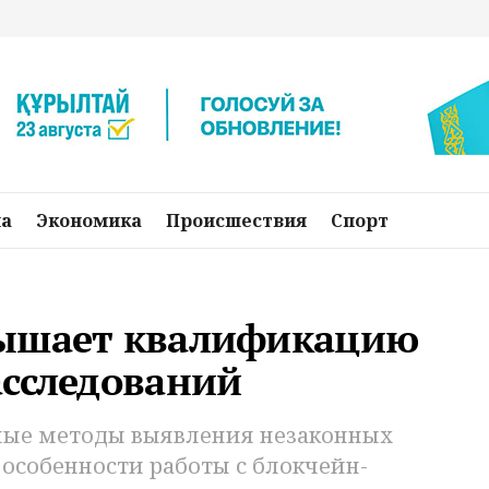
на
Экономика
Происшествия
Спорт
вышает квалификацию
асследований
ные методы выявления незаконных
особенности работы с блокчейн-