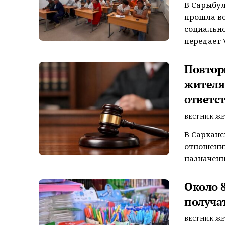
В Сарыбул
прошла вс
социально
передает V
Повтор
жителя
ответс
ВЕСТНИК ЖЕ
В Сарканс
отношении
назначенн
Около 
получа
ВЕСТНИК ЖЕ