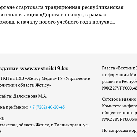
ргане стартовала традиционная республиканская
ительная акция «Дорога в школу», в рамках
омощь к началу нового учебного года получат...
здание www.vestnik19.kz
Газета «Вестник 
информации Мин
 ГКП на ПХВ «Жетісу Медиа» ГУ «Управление
развития Респуб
олитики области Жетісу»
№KZ27VPY00064533
сайта: Далекенова М.А.
Сетевое издание 
Комитете инфор
она приёмной:
+ 7 (7282) 40-20-43
общественного р
ии
№KZ78VPY00064973
захстан, область Жетісу, г. Талдыкорган, ул.
По вопросам ко
8