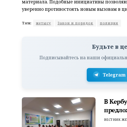
материала. Подобные инициативы позволя
уверенно противостоять новым вызовам в ц
Тэги:
жетысу
Закон и порядок
полиция
Будьте в ц
Подписывайтесь на наши официальн
Telegram
В Керб
предло
ВЕСТНИК ЖЕ