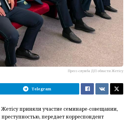
Пресс-служба ДП области Жетісу
Telegram
 Жетісу приняли участие семинаре-совещании,
 преступностью, передает корреспондент