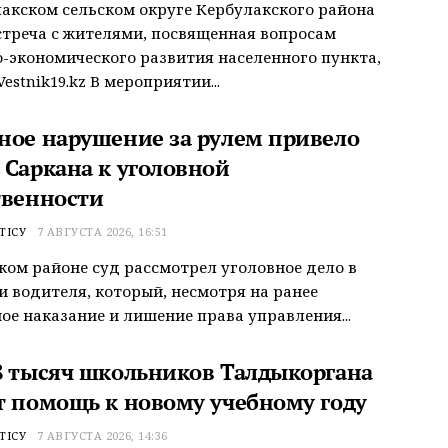
акском сельском округе Кербулакского района
треча с жителями, посвященная вопросам
-экономического развития населенного пункта,
estnik19.kz В мероприятии...
ное нарушение за рулем привело
 Саркана к уголовной
твенности
ТІСУ
7 АВГУСТА 2026, 16:51
ком районе суд рассмотрел уголовное дело в
 водителя, который, несмотря на ранее
ое наказание и лишение права управления...
8 тысяч школьников Талдыкоргана
т помощь к новому учебному году
ТІСУ
7 АВГУСТА 2026, 14:36