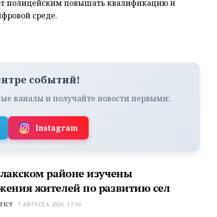
ют полицейским повышать квалификацию и
ифровой среде.
ентре событий!
ые каналы и получайте новости первыми:
Instagram
улакском районе изучены
жения жителей по развитию сел
ТІСУ
7 АВГУСТА 2026, 17:36