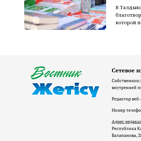
В Талдыко
благотвор
которой п
Сетевое и
Собственник:
внутренней п
Редактор веб-
Номер телеф
Адрес редакц
Республика Ка
Балапанова, 2