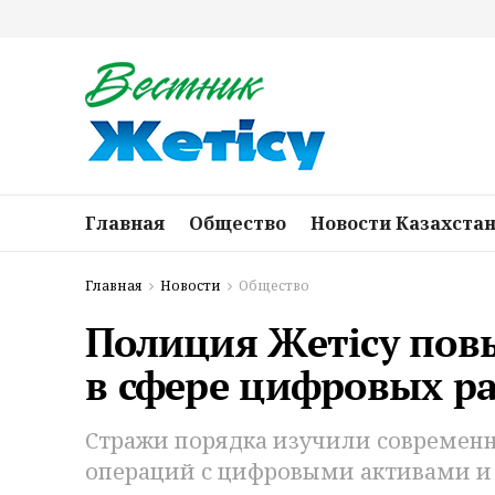
Главная
Общество
Новости Казахста
Главная
Новости
Общество
Полиция Жетісу по
в сфере цифровых р
Стражи порядка изучили современ
операций с цифровыми активами и 