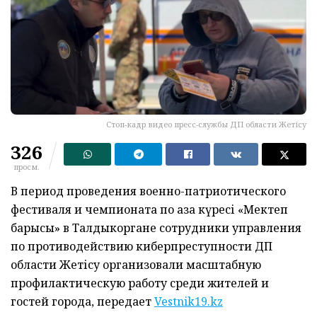
Стоп-кадр видео пресс-службы ДП области Жетісу
326
просм.
В период проведения военно-патриотического
фестиваля и чемпионата по қазақ күресі «Мектеп
барысы» в Талдыкоргане сотрудники управления
по противодействию киберпреступности ДП
области Жетісу организовали масштабную
профилактическую работу среди жителей и
гостей города, передает
Vestnik19.kz