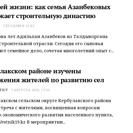
сей жизни: как семья Азанбековых
жает строительную династию
Т
СЕГОДНЯ В 11:42
ока лет Адильхан Азанбеков из Талдыкоргана
строительной отрасли. Сегодня его сыновья
т семейное дело, сочетая многолетний опыт с...
улакском районе изучены
жения жителей по развитию сел
ТІСУ
7 АВГУСТА 2026, 17:36
акском сельском округе Кербулакского района
треча с жителями, посвященная вопросам
-экономического развития населенного пункта,
estnik19.kz В мероприятии...