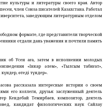
тие культуры и литературы своего края. Автор
песен, член Союза писателей Казахстана. Работал
ниверситета, заведующим литературным отделом
вободном формате, где представители творческой
венники отдали дань уважения и почтили память
лик об Усен аға, затем в исполнении молодых
оизведения «Інкар әлем», «Тылсым табиғат»,
 күндер, өтеді түндер».
дасова рассказала интересные истории о своем
ями его коллеги, друзья: заслуженный деятель
ктер Кендебай Темирбаев, композитор, деятель
ровед, кандидат филологических наук Сайлау