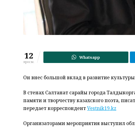
12
Whatsapp
просм.
Он внес большой вклад в развитие культуры 
В стенах Салтанат сарайы города Талдыкорг
памяти и творчеству казахского поэта, писа
передает корреспондент
Vestnik19.kz
Организаторами мероприятия выступил обла