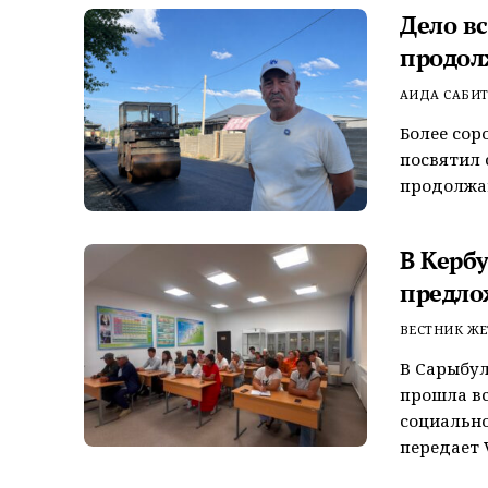
Дело в
продол
АИДА САБИ
Более сор
посвятил 
продолжаю
В Керб
предло
ВЕСТНИК ЖЕ
В Сарыбул
прошла вс
социально
передает V