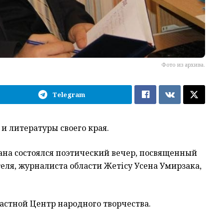
Фото из архива.
Telegram
и литературы своего края.
ана состоялся поэтический вечер, посвященный
теля, журналиста области Жетісу Усена Умирзака,
стной Центр народного творчества.