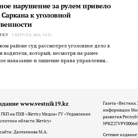
ное нарушение за рулем привело
 Саркана к уголовной
твенности
ТІСУ
7 АВГУСТА 2026, 16:51
ком районе суд рассмотрел уголовное дело в
 водителя, который, несмотря на ранее
ое наказание и лишение права управления...
здание www.vestnik19.kz
Газета «Вестник 
информации Мин
 ГКП на ПХВ «Жетісу Медиа» ГУ «Управление
развития Респуб
олитики области Жетісу»
№KZ27VPY00064533
сайта: Далекенова М.А.
Сетевое издание 