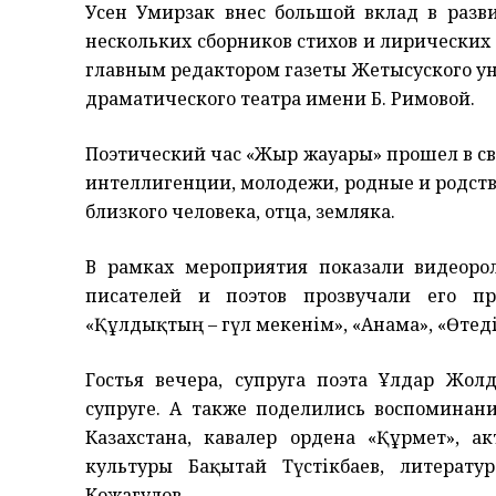
Усен Умирзак внес большой вклад в разви
нескольких сборников стихов и лирических 
главным редактором газеты Жетысуского у
драматического театра имени Б. Римовой.
Поэтический час «Жыр жауһары» прошел в с
интеллигенции, молодежи, родные и родст
близкого человека, отца, земляка.
В рамках мероприятия показали видеоро
писателей и поэтов прозвучали его пр
«Құлдықтың – гүл мекенім», «Анама», «Өтеді
Гостья вечера, супруга поэта Ұлдар Жол
супруге. А также поделились воспоминани
Казахстана, кавалер ордена «Құрмет», а
культуры Бақытай Түстікбаев, литерату
Кожагулов.