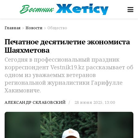
Главная
Новости
Общество
Печатное десятилетие экономиста
Шаяхметова
Сегодня в профессиональный праздник
корреспондент Vestnik19.kz рассказывает об
одном из уважаемых ветеранов
региональной журналистики Гарифулле
Хакимовиче.
АЛЕКСАНДР СКЛАБОВСКИЙ
28 июня 2025, 13:00