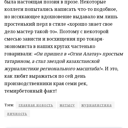
была настоящая поэзия в прозе. Некоторые
коллеги попытались написать что-то подобное,
но иссякающее вдохновение выдавало им лишь
простенький перл в стиле «хорошо знает свое
дело мастер такой-то». Поэтому с некоторой
смесью зависти и восхищения про токаря-
экономиста в наших кругах частенько
говаривали:
«Он пришел в «Огни Алатау» простым
татарином, а стал звездой казахстанской
журналистики регионального масштаба!»
. И это,
как любят выражаться по сей день
производственники края семи рек,
темирбетонный факт!
Тэги:
главная новость
жетысу
журналистика
личность