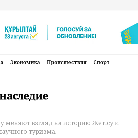
на
Экономика
Происшествия
Спорт
 наследие
ау меняют взгляд на историю Жетiсу и
научного туризма.