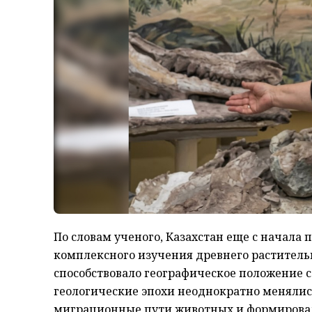
По словам ученого, Казахстан еще с начала
комплексного изучения древнего растительн
способствовало географическое положение с
геологические эпохи неоднократно менялис
миграционные пути животных и формирова