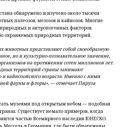
стана обнаружено и изучено около тысячи
тных палеозоя, мезозоя и кайнозоя. Многие
 природных и антропогенных факторов.
бо охраняемых природных территорий.
х животных представляют собой своеобразную
чное, но и культурно-познавательное значение,
организмов на протяжении сотен миллионов лет.
одных территорий страны занимают
 и кайнозойского возраста. Именно с ними
ней фауны и флоры», — отмечает Пируза
стать музеями под открытым небом — подобная
транах. Существует немало примеров, когда
овится частью Всемирного наследия ЮНЕСКО.
ь Мессель в Германии, где были обнаружены