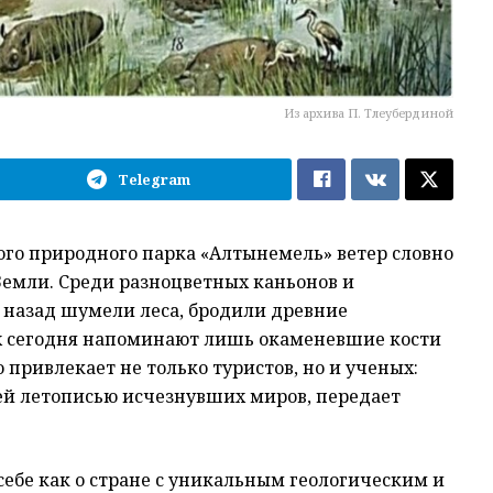
Из архива П. Тлеубердиной
Telegram
ого природного парка «Алтынемель» ветер словно
емли. Среди разноцветных каньонов и
назад шумели леса, бродили древние
х сегодня напоминают лишь окаменевшие кости
 привлекает не только туристов, но и ученых:
щей летописью исчезнувших миров, передает
 себе как о стране с уникальным геологическим и