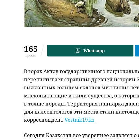
165
Whatsapp
просм.
В горах Актау государственного национальн
перелистывает страницы древней истории З
выжженных солнцем склонов миллионы лет 
млекопитающие и жили существа, о которы
в толще породы. Территория нацпарка давно
для палеонтологов эти места стали настоя
корреспондент
Vestnik19.kz
Сегодня Казахстан все увереннее заявляет о