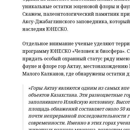
уникальные остатки эоценовой флоры и фаун
Скажем, палеонтологический памятник прир
Аксу-Джабаглинского заповедника, который 
наследия ЮНЕСКО.
Отдельное внимание ученые уделяют терри
программу ЮНЕСКО «Человек и биосфера». 
придать особый охранный статус ряду имею
фауне и флоре гор Актау, местонахождению
Малого Калканов, где обнаружены остатки д
«Горы Актау являются одним из самых вп
объектов Казахстана. Эти разноцветные г
заполнявшего Илийскую котловину. Высота
площадь обнажений составляет около 50 к
почти непрерывной последовательности ге
современности. Именно в этих горах уче
животных раннего миоцена, возрастом око