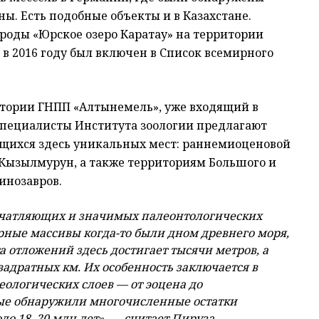
ы. Есть подобные объекты и в Казахстане.
оды «Юрское озеро Каратау» на территории
в 2016 году был включен в Список всемирного
тории ГНПП «Алтынемель», уже входящий в
Специалисты Института зоологии предлагают
щихся здесь уникальных мест: раннемиоценовой
 Кызылмурун, а также территориям Большого и
инозавров.
ечатляющих и значимых палеонтологических
орные массивы когда-то были дном древнего моря,
 отложений здесь достигает тысячи метров, а
вадратных км. Их особенность заключается в
ологических слоев — от эоцена до
ные обнаружили многочисленные остатки
ло 18–20 млн лет», — считает Пируза