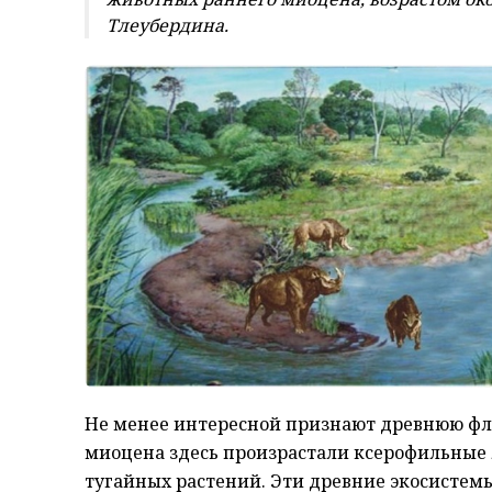
Тлеубердина.
Не менее интересной признают древнюю флор
миоцена здесь произрастали ксерофильные л
тугайных растений. Эти древние экосисте