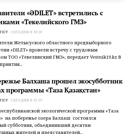
авители «ӘDILET» встретились с
иками «Текелийского ГМЗ»
ТІСУ
СЕГОДНЯ В 18:20
ители Жетысуского областного предвыборного
тии «ӘDILET» провели встречу с трудовым
ом ТОО «Текелинский ГМЗ», передает Vestnik19.kz В
приятия...
ережье Балхаша прошел экосубботник
ах программы «Таза Қазақстан»
ТІСУ
СЕГОДНЯ В 15:19
республиканской экологической программы «Таза
» на побережье озера Балхаш состоялся
ый субботник, объединивший десятки
шных жителей и представителей...