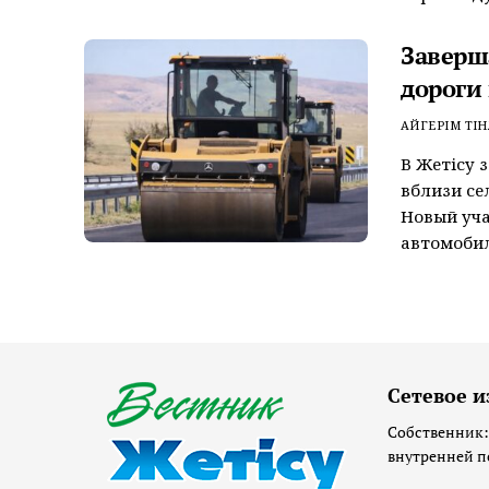
Заверш
дороги
АЙГЕРІМ ТІН
В Жетісу 
вблизи се
Новый уча
автомобил
Сетевое и
Собственник:
внутренней п