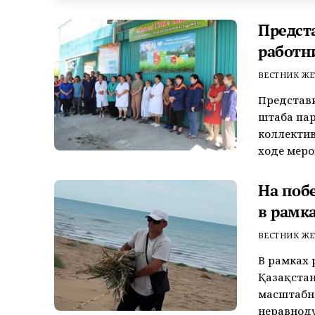
Предст
работн
ВЕСТНИК ЖЕ
Представ
штаба пар
коллектив
ходе меро
На поб
в рамк
ВЕСТНИК ЖЕ
В рамках 
Қазақстан
масштабн
неравноду