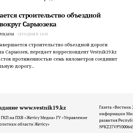
ается строительство объездной
 вокруг Сарыозека
ӘЛІҚЫЗЫ
СЕГОДНЯ В 14:03
завершается строительство объездной дороги
ла Сарыозек, передает корреспондент Vestnik19.kz
сток протяженностью семь километров соединит
ьную дорогу...
здание www.vestnik19.kz
Газета «Вестник 
информации Мин
 ГКП на ПХВ «Жетісу Медиа» ГУ «Управление
развития Респуб
олитики области Жетісу»
№KZ27VPY00064533