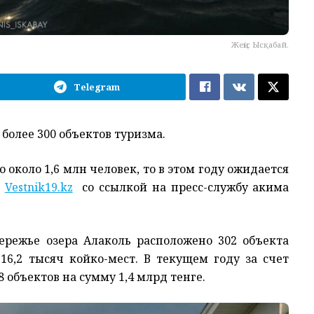
Жеңіс Ысқабай.
Telegram
 более 300 объектов туризма.
 около 1,6 млн
человек, то в этом году ожидается
т
Vestnik19.kz
со ссылкой на
пресс-службу акима
ережье озера Алаколь расположено 302 объекта
16,2 тыс
яч
койко-мест
.
В текущем году за счет
 объектов на сумму 1,4 млрд
тенге.