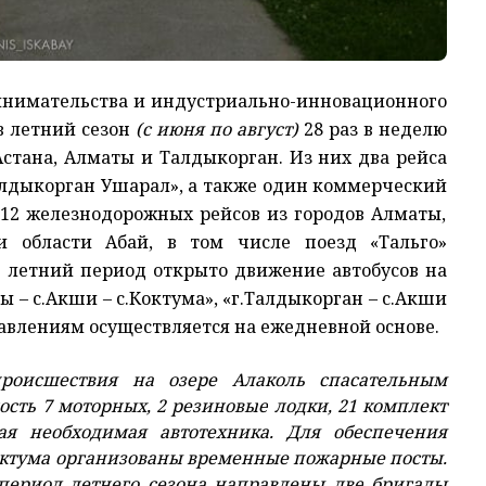
инимательства и индустриально-инновационного
в летний сезон
(с июня по август)
28 раз в неделю
Астана, Алматы и Талдыкорган. Из них
два
рейса
алдыкорган Ушарал», а также
один
коммерческий
 12
железнодорожных рейсов из городов Алматы,
 и области Абай, в том числе поезд «Тальго»
в летний период открыто движение автобусов на
 – с.Акши – с.Коктума», «г.Талдыкорган – с.Акши
авлениям осуществляется на ежедневной основе.
происшествия на озере Алаколь спасательным
ость 7 моторных
,
2 резиновы
е
лодки,
21 комплект
ая необходимая автотехника. Для обеспечения
октума организованы временные пожарные посты.
период летнего сезона направлены
две
бригады