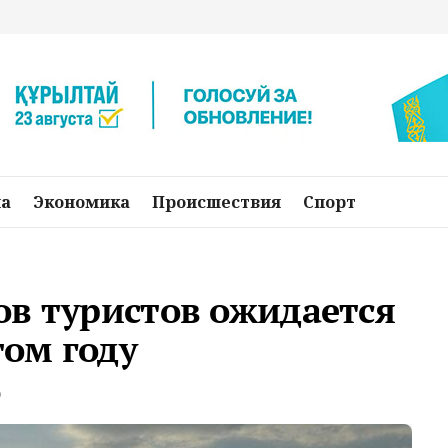
на
Экономика
Происшествия
Спорт
ов туристов ожидается
том году
о