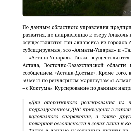
По данным областного управления предпр
развития, по направлению к о
зеру
Алаколь 
осуществляются
три
авиарейса из городов 
субсидируемые, это «Алматы-Ушарал» и «Т
—
«Астана-Ушарал».
Также осуществляются
Астана, Восточно-Казахстанской области
сообщением «Астана-Достык». Кроме того, 
50 мест по регулярным маршрутам «г.Алматы
– с.Коктума». Курсирование по данным напр
«Для оперативного реагирования на 
подразделением ДЧС приведены в готовн
водолазного снаряжения, а также друг
пожарной безопасности в селах Акши и К
Также в данные населенные пункты на 