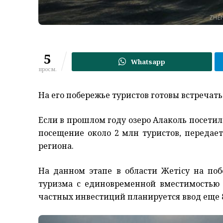
5
Whatsapp
просм.
На его побережье туристов готовы встречать
Если в прошлом году
озеро Алаколь
посетило
посещение около 2 млн
туристов
, передае
региона.
На данном этапе в области Жет
і
су на
поб
туризма с единовременной вместимостью 
частных инвестиций планируется ввод еще 8