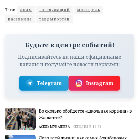
Тэги:
аким
госслужащий
молодежь
население
талдыкорган
Будьте в центре событий!
Подписывайтесь на наши официальные
каналы и получайте новости первыми:
Telegram
Instagram
Во сколько обойдется «школьная корзина» в
Жаркенте?
АСЕЛЬ МУКАШЕВА
СЕГОДНЯ В 14:31
Дело всей жизни: как семья Азанбековых