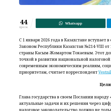
44
Whatsapp
просм.
С 1 января 2026 года в Казахстане вступает
Законом Республики Казахстан №214-VIII от
страны Касым-Жомартом Токаевым. Этот док
точкой в развитии национальной налоговой
современным экономическим реалиям, соц
приоритетам, считает корреспондент
Vestni
Цели
Глава государства в своем Послании народу 
актуальные задачи и их решения через циф
налоговое законодательство должно не тол