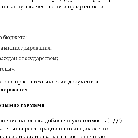
снованную на честности и прозрачности.
о бюджета;
администрирования;
аждан с государством;
тени».
то не просто технический документ, а
улирования.
серыми» схемами
шение налога на добавленную стоимость (НДС)
зательной регистрации плательщиков, что
иков и ликвидировать распространенную