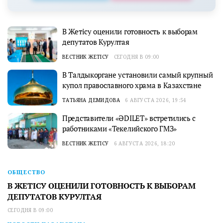
В Жетісу оценили готовность к выборам
депутатов Курултая
ВЕСТНИК ЖЕТІСУ
СЕГОДНЯ В 09:00
В Талдыкоргане установили самый крупный
купол православного храма в Казахстане
ТАТЬЯНА ДЕМИДОВА
6 АВГУСТА 2026, 19:54
Представители «ӘDILET» встретились с
работниками «Текелийского ГМЗ»
ВЕСТНИК ЖЕТІСУ
6 АВГУСТА 2026, 18:20
ОБЩЕСТВО
В ЖЕТІСУ ОЦЕНИЛИ ГОТОВНОСТЬ К ВЫБОРАМ
ДЕПУТАТОВ КУРУЛТАЯ
СЕГОДНЯ В 09:00