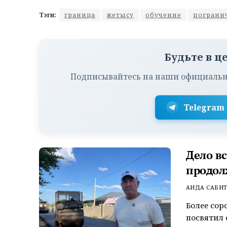
Тэги:
граница
жетысу
обучение
пограни
Будьте в ц
Подписывайтесь на наши официальн
Telegram
Дело в
продол
АИДА САБИ
Более сор
посвятил 