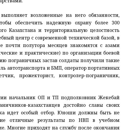
арствами.
 выполняет возложенные на него обязанности,
чтобы обеспечить надежную охрану более 300
ого Казахстана и территориальную целостность
ебный центр с современной технической базой, в
е почти полутора месяцев знакомятся с азами
ические и практические) по организации боевой
нию пограничных застав солдаты получили такие
ль автотранспорта и БМП, оператор портативных
етчик, прожекторист, контролер-пограничник,
тии начальник ОП и ТП подполковник Жекебай
аничников-казахстанцев достойно славы своих
ска идет особый отбор. Юноши должны быть не
шие отличные результаты по НВП в учебном
ие. Многие приходят на службу после окончания