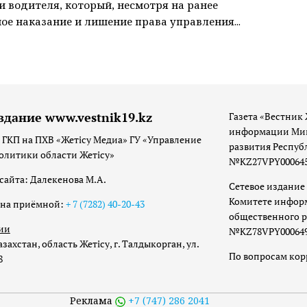
 водителя, который, несмотря на ранее
ое наказание и лишение права управления...
здание www.vestnik19.kz
Газета «Вестник 
информации Мин
 ГКП на ПХВ «Жетісу Медиа» ГУ «Управление
развития Респуб
олитики области Жетісу»
№KZ27VPY00064533
сайта: Далекенова М.А.
Сетевое издание 
Комитете инфор
она приёмной:
+ 7 (7282) 40-20-43
общественного р
ии
№KZ78VPY00064973
захстан, область Жетісу, г. Талдыкорган, ул.
По вопросам ко
8
Реклама
+7 (747) 286 2041