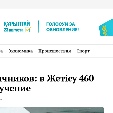
на
Экономика
Происшествия
Спорт
чников: в Жетісу 460
бучение
о