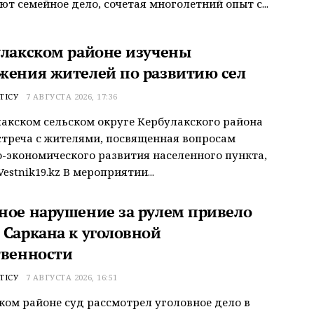
т семейное дело, сочетая многолетний опыт с...
улакском районе изучены
жения жителей по развитию сел
ТІСУ
7 АВГУСТА 2026, 17:36
акском сельском округе Кербулакского района
треча с жителями, посвященная вопросам
-экономического развития населенного пункта,
estnik19.kz В мероприятии...
ное нарушение за рулем привело
 Саркана к уголовной
твенности
ТІСУ
7 АВГУСТА 2026, 16:51
ком районе суд рассмотрел уголовное дело в