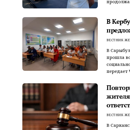
продолжаю
В Керб
предло
ВЕСТНИК ЖЕ
В Сарыбул
прошла вс
социально
передает V
Повтор
жителя
ответс
ВЕСТНИК ЖЕ
В Сарканс