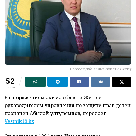
Пресс-служба акима области Жетісу
52
просм.
Распоряжением акима области Жетісу
руководителем управления по защите прав детей
назначен Абылай Құлтұрсынов, передает
Vestnik19.kz