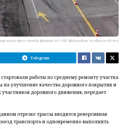
адр видео пресс-службы филиала АО «НК «ҚазАвтоЖол» по области Жетісу
Telegram
 стартовали работы по среднему ремонту участка
ны на улучшение качества дорожного покрытия и
 участников дорожного движения, передает
данном отрезке трассы вводится реверсивная
проезд транспорта и одновременно выполнить
.