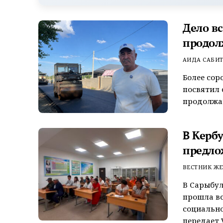
Дело в
продол
АИДА САБИ
Более сор
посвятил 
продолжаю
В Керб
предло
ВЕСТНИК ЖЕ
В Сарыбул
прошла вс
социально
передает V