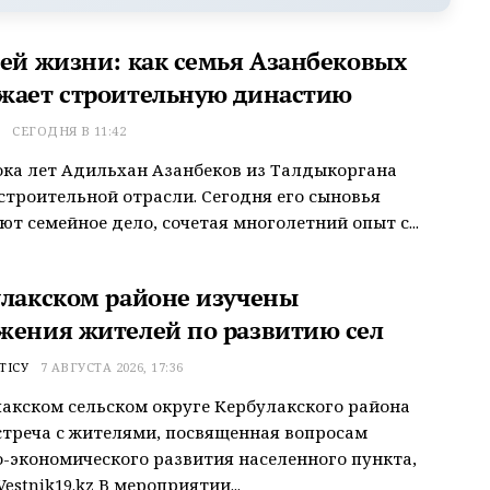
сей жизни: как семья Азанбековых
жает строительную династию
Т
СЕГОДНЯ В 11:42
ока лет Адильхан Азанбеков из Талдыкоргана
строительной отрасли. Сегодня его сыновья
т семейное дело, сочетая многолетний опыт с...
улакском районе изучены
жения жителей по развитию сел
ТІСУ
7 АВГУСТА 2026, 17:36
акском сельском округе Кербулакского района
треча с жителями, посвященная вопросам
-экономического развития населенного пункта,
estnik19.kz В мероприятии...