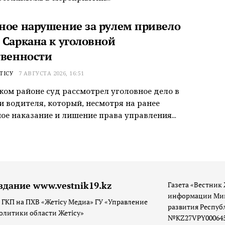
ное нарушение за рулем привело
 Саркана к уголовной
твенности
ТІСУ
7 АВГУСТА 2026, 16:51
ком районе суд рассмотрел уголовное дело в
 водителя, который, несмотря на ранее
ое наказание и лишение права управления...
здание www.vestnik19.kz
Газета «Вестник 
информации Мин
 ГКП на ПХВ «Жетісу Медиа» ГУ «Управление
развития Респуб
олитики области Жетісу»
№KZ27VPY00064533