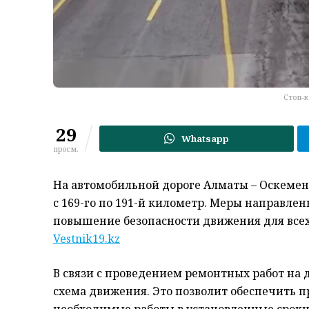
Стоп-к
29
Whatsapp
просм.
На автомобильной дороге Алматы – Оскемен
с 169-го по 191-й километр. Меры направле
повышение безопасности движения для всех
Vestnik19.kz
В связи с проведением ремонтных работ на 
схема движения. Это позволит обеспечить 
необходимые работы в установленные сроки