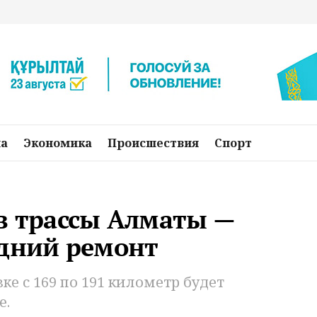
на
Экономика
Происшествия
Спорт
в трассы Алматы —
едний ремонт
ке с 169 по 191 километр будет
е.