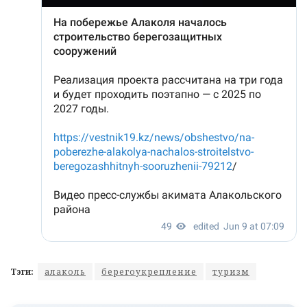
Тэги:
алаколь
берегоукрепление
туризм