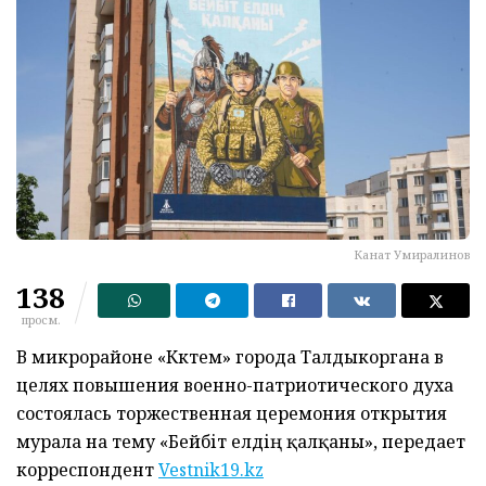
Канат Умиралинов
138
просм.
В микрорайоне «Көктем» города Талдыкоргана в
целях повышения военно-патриотического духа
состоялась торжественная церемония открытия
мурала на тему «Бейбіт елдің қалқаны», передает
корреспондент
Vestnik19.kz