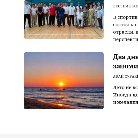
ВЕСТНИК ЖЕ
В спортив
состоялас
отрасли, 
перспекти
Два дн
запоми
АБАЙ СУРАК
Лето не в
Иногда до
и желания