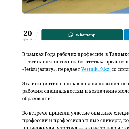
20
Whatsapp
просм.
В рамках Года рабочих профессий в Талдык
— тот нашёл источник богатства», организо
«Jetisu jastary», передает
Vestnik19.kz
со ссы
Эта инициатива направлена на повышение ст
рабочим специальностям и вовлечение мол
образования.
Во встрече приняли участие опытные специ
профессий и профессиональные спикеры, ко
подчеркнули, что труд — это не только исто