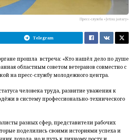
Пресс-служба «Jetisu jastary»
Telegram
органе прошла встреча: «Кто нашёл дело по душе
ванная областным советом ветеранов совместно с
лкой на пресс-службу молодежного центра.
атуса человека труда, развитие уважения к
одёжи в систему профессионально-технического
алисты разных сфер, представители рабочих
торые поделились своими историями успеха и
чник дохода, но и путь к личному росту и