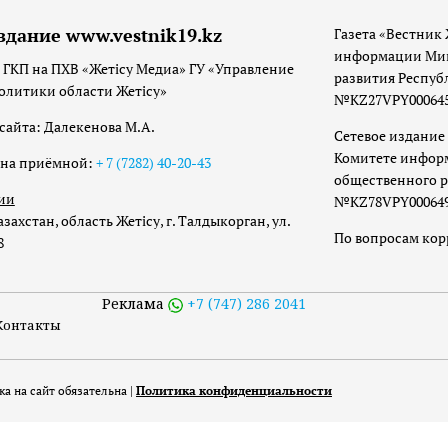
здание www.vestnik19.kz
Газета «Вестник 
информации Мин
 ГКП на ПХВ «Жетісу Медиа» ГУ «Управление
развития Респуб
олитики области Жетісу»
№KZ27VPY00064533
сайта: Далекенова М.А.
Сетевое издание 
Комитете инфор
она приёмной:
+ 7 (7282) 40-20-43
общественного р
ии
№KZ78VPY00064973
захстан, область Жетісу, г. Талдыкорган, ул.
По вопросам ко
8
Реклама
+7 (747) 286 2041
Контакты
а на сайт обязательна |
Политика конфиденциальности