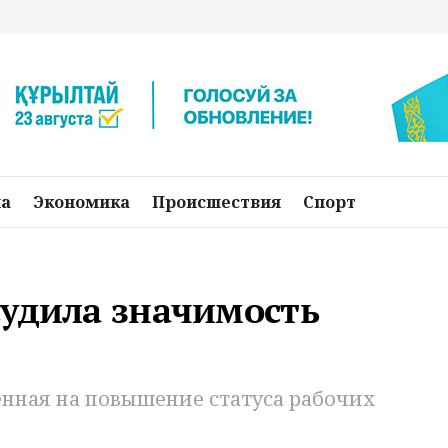
на
Экономика
Происшествия
Спорт
судила значимость
енная на повышение статуса рабочих