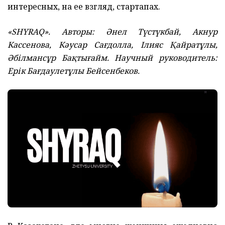
интересных, на ее взгляд, стартапах.
«‎SHYRAQ». Авторы: Әнел Түстүкбай, Акнур
Кассенова, Кәусар Сағдолла, Ілияс Қайратұлы,
Әбілмансұр Бақтығайм. Научный руководитель:
Ерік Бағдаулетұлы Бейсенбеков.