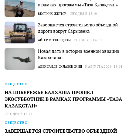
в рамках программы «Таза Қазақстан»
ВЕСТНИК ЖЕТІСУ
СЕГОДНЯ В 15:19
Завершается строительство объездной
дороги вокруг Сарыозека
АЙГЕРІМ ТІНӘЛІҚЫЗЫ
СЕГОДНЯ В 14:03
Новая дата в истории военной авиации
Казахстана
АЛЕКСАНДР СКЛАБОВСКИЙ
5 АВГУСТА 2026, 18:44
ОБЩЕСТВО
НА ПОБЕРЕЖЬЕ БАЛХАША ПРОШЕЛ
ЭКОСУББОТНИК В РАМКАХ ПРОГРАММЫ «ТАЗА
ҚАЗАҚСТАН»
СЕГОДНЯ В 15:19
ОБЩЕСТВО
ЗАВЕРШАЕТСЯ СТРОИТЕЛЬСТВО ОБЪЕЗДНОЙ