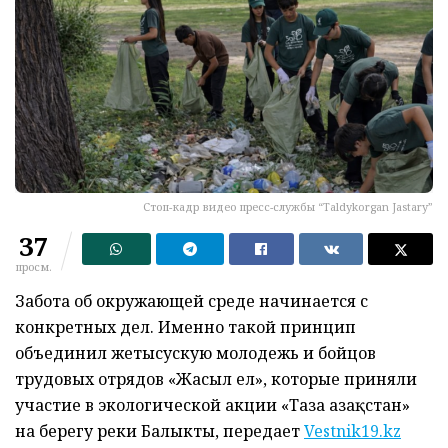
Стоп-кадр видео пресс-службы “Taldykorgan Jastary”
37
просм.
Забота об окружающей среде начинается с
конкретных дел. Именно такой принцип
объединил жетысускую молодежь и бойцов
трудовых отрядов «Жасыл ел», которые приняли
участие в экологической акции «Таза Қазақстан»
на берегу реки Балыкты, передает
Vestnik19.kz