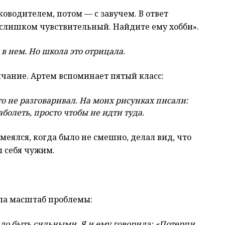
оводителем, потом — с завучем. В ответ
 слишком чувствительный. Найдите ему хобби».
в нем. Но школа это отрицала.
лчание. Артем вспоминает пятый класс:
то не разговаривал. На моих рисунках писали:
болеть, просто чтобы не идти туда.
меялся, когда было не смешно, делал вид, что
л себя чужим.
ала масштаб проблемы:
адо быть сильными. Я и ему говорила: «Потерпи,