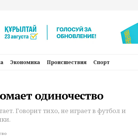
на
Экономика
Происшествия
Спорт
ломает одиночество
ает. Говорит тихо, не играет в футбол и
мки.
тво