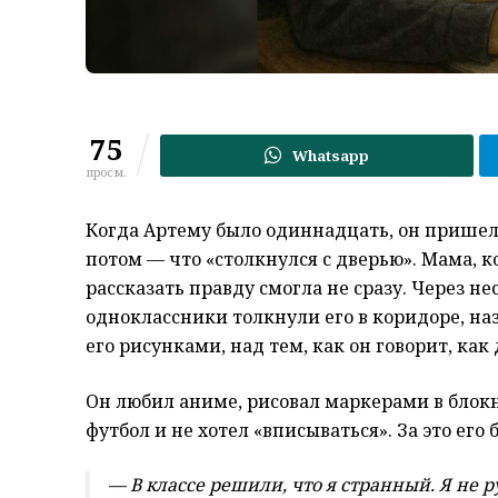
75
Whatsapp
просм.
Когда Артему было одиннадцать, он пришел д
потом — что «столкнулся с дверью». Мама, ко
рассказать правду смогла не сразу. Через н
одноклассники толкнули его в коридоре, на
его рисунками, над тем, как он говорит, как 
Он любил аниме, рисовал маркерами в блокно
футбол и не хотел «вписываться». За это его 
— В классе решили, что я странный. Я не р