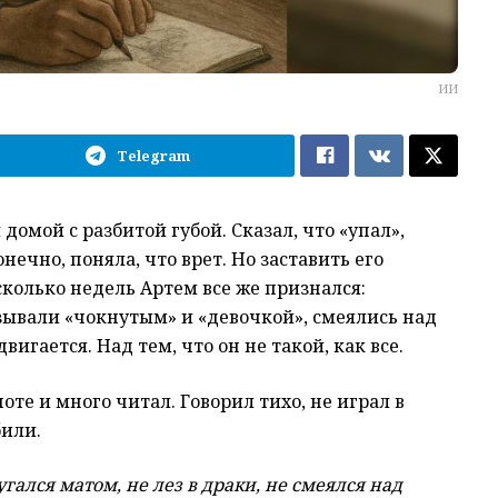
ИИ
Telegram
омой с разбитой губой. Сказал, что «упал»,
нечно, поняла, что врет. Но заставить его
есколько недель Артем все же признался:
зывали «чокнутым» и «девочкой», смеялись над
двигается. Над тем, что он не такой, как все.
те и много читал. Говорил тихо, не играл в
били.
угался матом, не лез в драки, не смеялся над