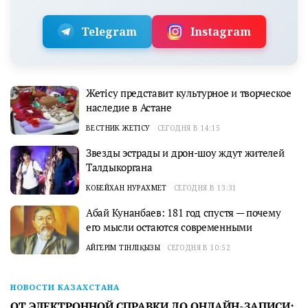
Telegram
Instagram
Жетісу представит культурное и творческое
наследие в Астане
ВЕСТНИК ЖЕТІСУ
СЕГОДНЯ В 14:15
Звезды эстрады и дрон-шоу ждут жителей
Талдыкоргана
КОБЕЙХАН НУРАХМЕТ
СЕГОДНЯ В 13:31
Абай Кунанбаев: 181 год спустя — почему
его мысли остаются современными
АЙГЕРІМ ТІНӘЛІҚЫЗЫ
СЕГОДНЯ В 10:52
НОВОСТИ КАЗАХСТАНА
ОТ ЭЛЕКТРОННОЙ СПРАВКИ ДО ОНЛАЙН-ЗАПИСИ: