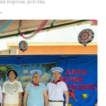
и портом детства.
о