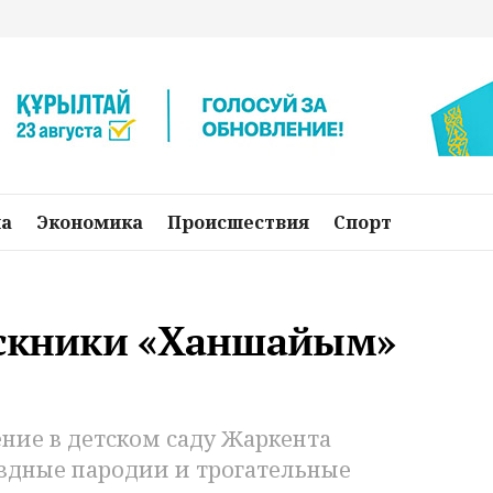
на
Экономика
Происшествия
Спорт
ускники «Ханшайым»
ние в детском саду Жаркента
здные пародии и трогательные