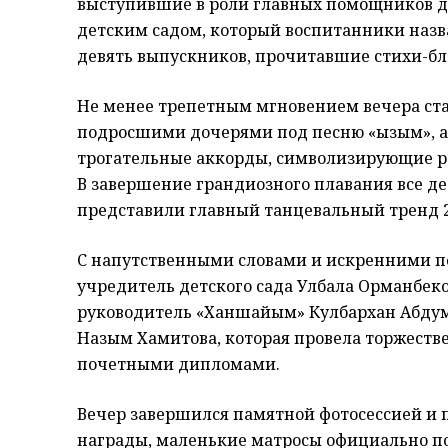
выступившие в роли главных помощников д
детским садом, который воспитанники наз
девять выпускников, прочитавшие стихи-бл
Не менее трепетным мгновением вечера стал
подросшими дочерями под песню «Қызым», 
трогательные аккорды, символизирующие р
В завершение грандиозного плавания все 
представили главный танцевальный тренд 2
С напутственными словами и искренними п
учредитель детского сада Улбала Орманбек
руководитель «Ханшайым» Кулбархан Абдум
Назым Хамитова, которая провела торжест
почетными дипломами.
Вечер завершился памятной фотосессией и
награды, маленькие матросы официально по