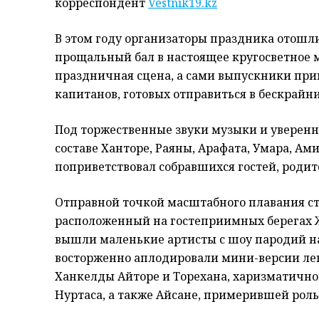
корреспондент
Vestnik19.kz
В этом году организаторы праздника отошл
прощальный бал в настоящее кругосветное м
праздничная сцена, а сами выпускники при
капитанов, готовых отправиться в бескрайн
Под торжественные звуки музыки и уверенно
составе Ханторе, Раяны, Арафата, Умара, А
поприветствовал собравшихся гостей, родит
Отправной точкой масштабного плавания ст
расположенный на гостеприимных берегах Ж
вышли маленькие артисты с шоу пародий на
восторженно аплодировали мини-версии лег
Ханкелды Айторе и Торехана, харизматично
Нуртаса, а также Айсане, примерившей роль