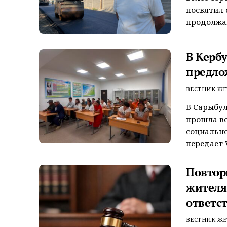
посвятил 
продолжаю
В Керб
предло
ВЕСТНИК ЖЕ
В Сарыбул
прошла вс
социально
передает V
Повтор
жителя
ответс
ВЕСТНИК ЖЕ