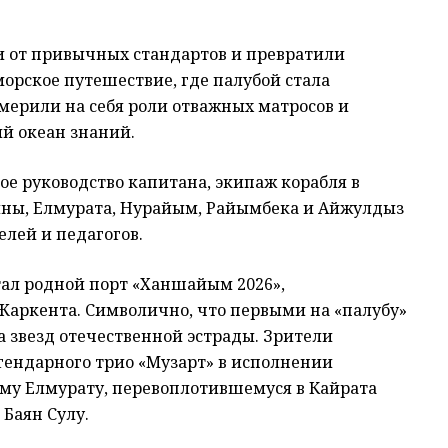
и от привычных стандартов и превратили
орское путешествие, где палубой стала
мерили на себя роли отважных матросов и
ий океан знаний.
е руководство капитана, экипаж корабля в
мины, Елмурата, Нурайым, Райымбека и Айжулдыз
елей и педагогов.
ал родной порт «Ханшайым 2026»,
аркента. Символично, что первыми на «палубу»
 звезд отечественной эстрады. Зрители
ендарного трио «Музарт» в исполнении
му Елмурату, перевоплотившемуся в Кайрата
 Баян Сулу.