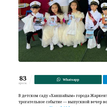
83
Whatsapp
просм.
В детском саду «Ханшайым» города Жаркент
трогательное событие — выпускной вечер в