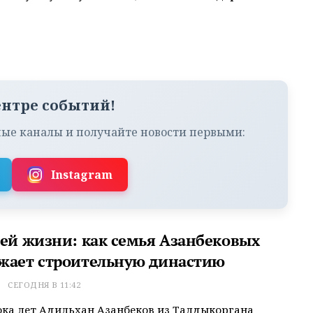
ентре событий!
ые каналы и получайте новости первыми:
Instagram
сей жизни: как семья Азанбековых
жает строительную династию
Т
СЕГОДНЯ В 11:42
ока лет Адильхан Азанбеков из Талдыкоргана