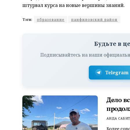
штурвал курса на новые вершины знаний.
Тэги:
образование
панфиловский район
Будьте в ц
Подписывайтесь на наши официальн
Telegram
Дело в
продол
АИДА САБИ
Более сор