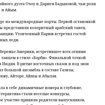
йного дуэта Очоу и Дариги Бадыковой, чьи роли
 и Айым.
урс на международные порты. Первой остановкой
ы представили колоритный арабский танец.
ранцию. Утонченный Париж встретил гостей
ных леди.
обережье Америки, встретившее всех огнями
танцем в стиле «Барби». Финальной точкой
 Индия. В ритме восточных сказок и под звон
 большой ансамбль в составе Газизы,
Инжу, Айторе, Айшы и Абылая.
а в себе динамичные номера и глубокие,
терактива стали веселые конкурсы,
ое участие приняли родители выпускников,