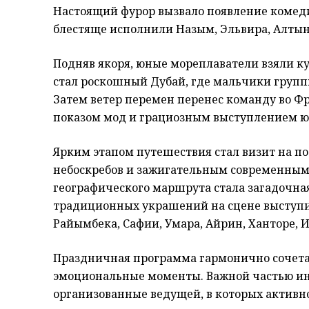
Настоящий фурор вызвало появление комеди
блестяще исполнили Назым, Эльвира, Алтын
Подняв якоря, юные мореплаватели взяли к
стал роскошный Дубай, где мальчики групп
Затем ветер перемен перенес команду во Ф
показом мод и грациозным выступлением ю
Ярким этапом путешествия стал визит на п
небоскребов и зажигательным современным 
географического маршрута стала загадочная
традиционных украшений на сцене выступил
Райымбека, Сафии, Умара, Айрин, Ханторе, 
Праздничная программа гармонично сочетал
эмоциональные моменты. Важной частью ин
организованные ведущей, в которых активн