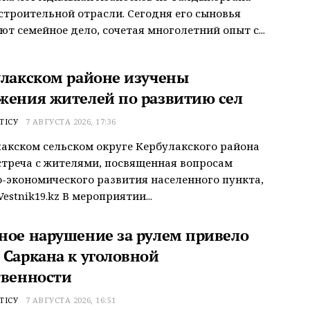
строительной отрасли. Сегодня его сыновья
т семейное дело, сочетая многолетний опыт с...
улакском районе изучены
жения жителей по развитию сел
ТІСУ
7 АВГУСТА 2026, 17:36
акском сельском округе Кербулакского района
треча с жителями, посвященная вопросам
-экономического развития населенного пункта,
estnik19.kz В мероприятии...
ное нарушение за рулем привело
 Саркана к уголовной
твенности
ТІСУ
7 АВГУСТА 2026, 16:51