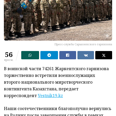
Пресс-служба Сарыозекского гарнизона
56
просм.
В воинской части 74261 Жаркентского гарнизона
торжественно встретили военнослужащих
второго национального миротворческого
контингента Казахстана, передает
корреспондент
Vestnik19.kz
Наши соотечественники благополучно вернулись
на Родину после завершения службы в рамках