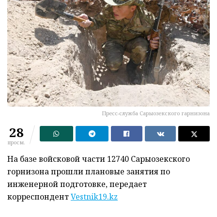
Пресс-служба Сарыозекского гарнизона
28
просм.
На базе войсковой части 12740 Сарыозекского
горнизона прошли плановые занятия по
инженерной подготовке, передает
корреспондент
Vestnik19.kz