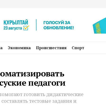
на
Экономика
Происшествия
Спорт
томатизировать
суские педагоги
 помогают готовить дидактические
составлять тестовые задания и