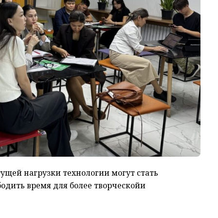
тущей нагрузки технологии могут стать
бодить время для
более творческой
и