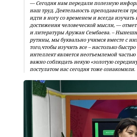
—
Сегодня нам передали полезную информ
наш труд
.
Деятельность преподавателя тр
идти в ногу со временем и всегда изучать
достижения человеческой мысли,
— отмет
и литературы Аружан Сембаева
.
–
Нынешне
рутины, мы буквально учимся вместе с ни
того
,ч
тобы изучить все – настолько быстро
интеллект является неотъемлемой частью 
важно соблюдать некую «золотую середину»
постулатом нас сегодня
тоже ознакомили.