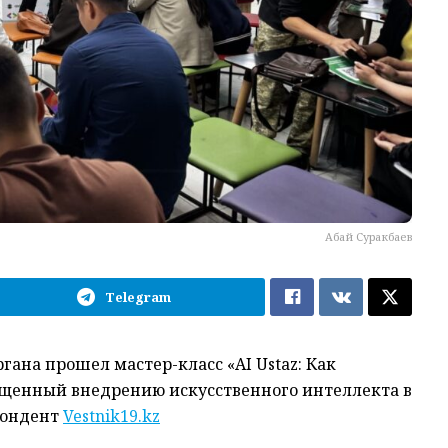
Абай Суракбаев
Telegram
ргана
прош
е
л мастер-класс «AI Ustaz:
Как
ящ
е
нный внедрению искусственного интеллекта в
пондент
Vestnik19.kz