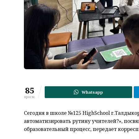
85
Whatsapp
просм.
Сегодня
в
школе №125
High
School
г.Талдыко
автоматизировать рутину учителей?», посв
образовательный процесс, передает коррес