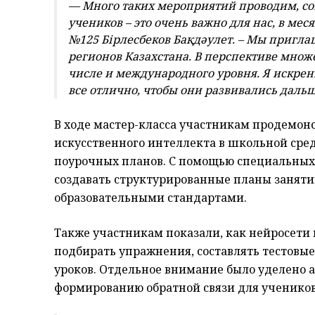
—
Много таких мероприятий проводим
,
со
учеников
–
это очень важно
для нас
, в мес
№125
Б
ірлесбеков Бақдәулет
.
–
Мы приглаша
регионов Казахстана. В перспективе мно
числе и международного уровня.
Я искрен
все отлично, чтобы они развивались даль
В ходе мастер-класса участникам продемо
искусственного интеллекта в школьной сред
поурочных планов. С помощью специальных 
создавать структурированные планы заняти
образовательными стандартами.
Также
участникам показали, как нейросети
подбирать упражнения, составлять тестовые
уроков.
Отдельное внимание было уделено 
формированию обратной связи для учеников