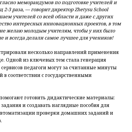
гласно меморандумов по подготовке учителей
и
яц 2-3 раза, —
говорит
директор
Zhetysu
School
ем учителей со всей области и даже с других
жество интересных
ин
н
овационных
проектов, в том
не желаю молодым учителям, чтобы у них было
ше и всегда делали самое лучшее для учеников!
нстрировали несколько направлений применения
е. Одной из ключевых тем стала генерация
сервисов педагоги могут за считанные минуты
й в соответствии с государственными
 помогают готовить дидактические материалы:
 задания и создавать наглядные пособия для
автоматизации проверки домашних заданий и
.