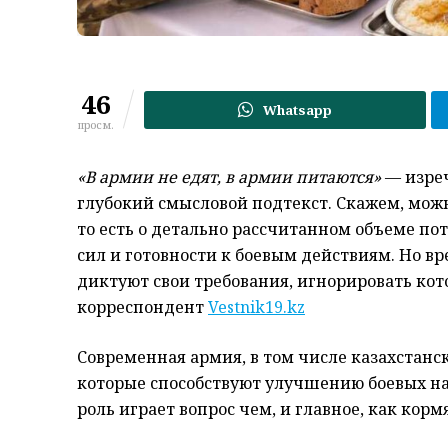
46
Whatsapp
просм.
«В армии не едят, в армии питаются»
— изреч
глубокий смысловой подтекст. Скажем, можн
то есть о детально рассчитанном объеме п
сил и готовности к боевым действиям. Но вр
диктуют свои требования, игнорировать кот
корреспондент
Vestnik19.kz
Современная армия, в том числе казахстанск
которые способствуют улучшению боевых на
роль играет вопрос чем, и главное, как кор