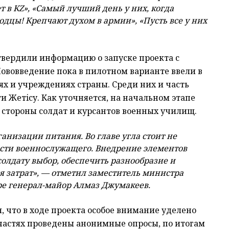
т в К
Z
», «Самый лучший день у них, когда
дцы! Крепчают духом в армии», «Пусть все у них
твердили информацию о запуске проекта с
ововведение пока в пилотном варианте ввели в
ях и учреждениях страны. Среди них и часть
и Жетiсу. Как уточняется, на начальном этапе
 стороны солдат и курсантов военных училищ.
низации питания. Во главе угла стоит не
сти военнослужащего. Внедрение элементов
 солдату выбор, обеспечить разнообразие и
я затрат», — отметил заместитель министра
ре генерал-майор Алмаз Джумакеев.
 что в ходе проекта особое внимание уделено
частях проведены анонимные опросы, по итогам