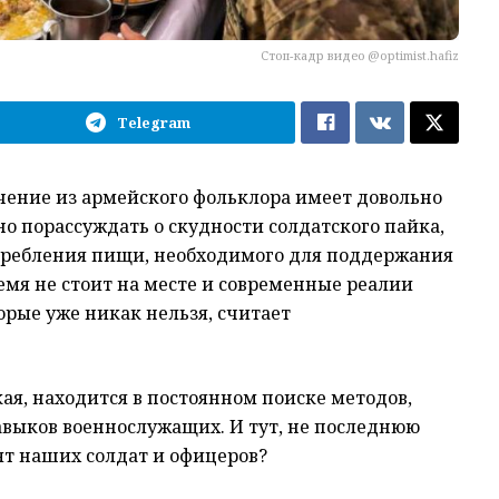
Cтоп-кадр видео @optimist.hafiz
Telegram
ение из армейского фольклора имеет довольно
о порассуждать о скудности солдатского пайка,
отребления пищи, необходимого для поддержания
емя не стоит на месте и современные реалии
орые уже никак нельзя, считает
ая, находится в постоянном поиске методов,
выков военнослужащих. И тут, не последнюю
мят наших солдат и офицеров?