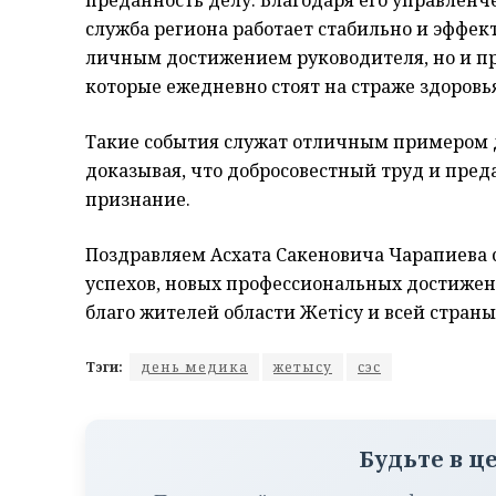
преданность делу. Благодаря его управлен
служба региона работает стабильно и эффек
личным достижением руководителя, но и пр
которые ежедневно стоят на страже здоровь
Такие события служат отличным примером д
доказывая, что добросовестный труд и пред
признание.
Поздравляем Асхата Сакеновича Чарапиева 
успехов, новых профессиональных достижен
благо жителей области Жетісу и всей страны
Тэги:
день медика
жетысу
сэс
Будьте в ц