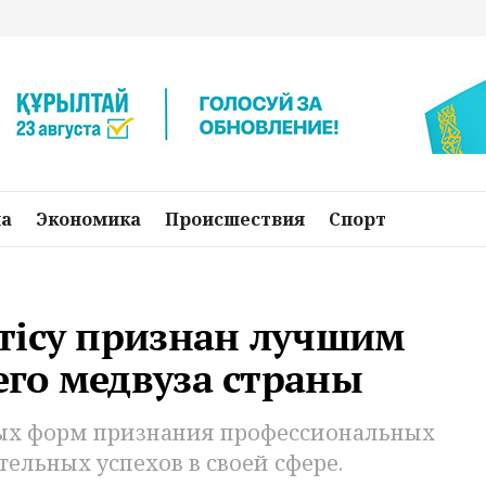
на
Экономика
Происшествия
Спорт
тiсу признан лучшим
го медвуза страны
тных форм признания профессиональных
ельных успехов в своей сфере.