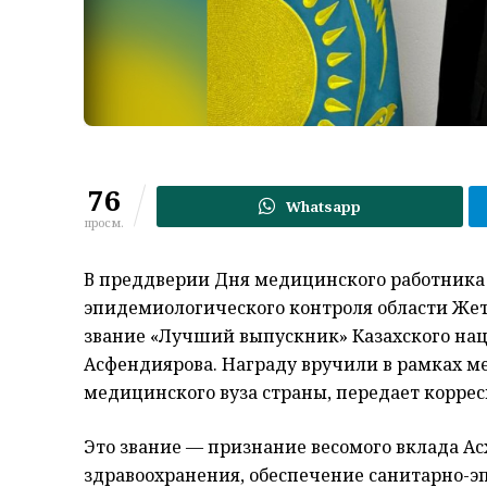
76
Whatsapp
просм.
В преддверии Дня медицинского работника
эпидемиологического контроля области Жет
звание «Лучший выпускник» Казахского нац
Асфендиярова. Награду вручили в рамках м
медицинского вуза страны, передает корре
Это звание — признание весомого вклада Ас
здравоохранения, обеспечение санитарно-э