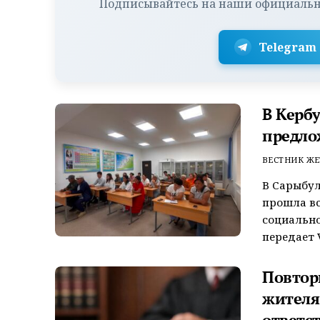
Подписывайтесь на наши официальн
Telegram
В Керб
предло
ВЕСТНИК ЖЕ
В Сарыбул
прошла вс
социально
передает V
Повтор
жителя
ответс