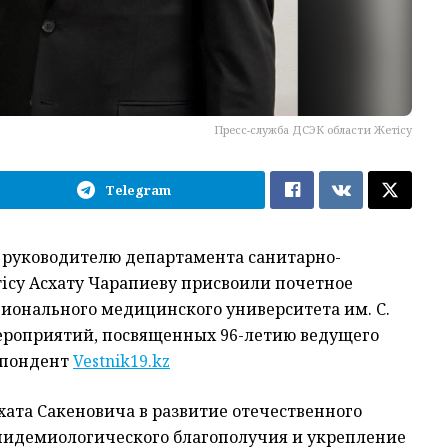
Пресс-служба ДСЭК области Жетiсу
Telegram
 руководителю департамента санитарно-
ісу Асхату Чарапиеву присвоили почетное
ионального медицинского университета им. С.
ероприятий, посвященных 96-летию ведущего
спондент
Vestnik19.kz
хата Сакеновича в развитие отечественного
пидемиологического благополучия и укрепление