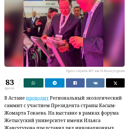
Пресс-служба ЖУ им И.Жансугурова
83
просм.
В Астане
проходит
Региональный экологический
саммит с участием Президента страны Касым-
Жомарта Токаева. На выставке в рамках форума
Жетысуский университет имени Ильяса
Жансугурова представил ряд инновационных