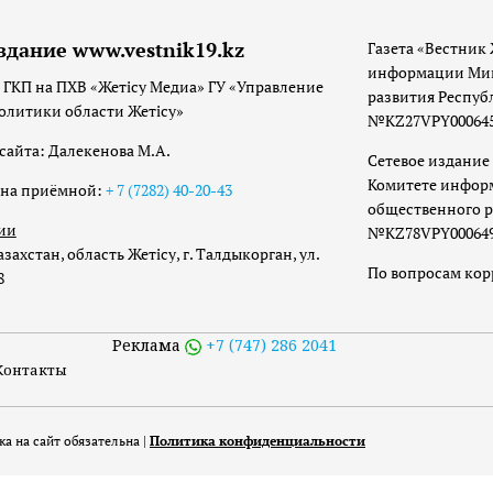
здание www.vestnik19.kz
Газета «Вестник 
информации Мин
 ГКП на ПХВ «Жетісу Медиа» ГУ «Управление
развития Респуб
олитики области Жетісу»
№KZ27VPY00064533
сайта: Далекенова М.А.
Сетевое издание 
Комитете инфор
она приёмной:
+ 7 (7282) 40-20-43
общественного р
ии
№KZ78VPY00064973
захстан, область Жетісу, г. Талдыкорган, ул.
По вопросам ко
8
Реклама
+7 (747) 286 2041
Контакты
а на сайт обязательна |
Политика конфиденциальности