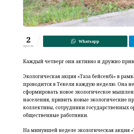
2
Whatsapp
просм.
Каждый четверг они активно и дружно приво
Экологическая акция «Таза бейсенбі» в рам
проводится в Текели каждую неделю. Она не
сформировать новое экологическое мышлени
населения, привить новые экологические п
коллективы, сотрудники государственных ор
общественные работники.
На минувшей неделе экологическая акция «Т