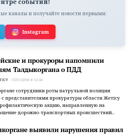
ентре событий!
ые каналы и получайте новости первыми:
Instagram
йские и прокуроры напомнили
лям Талдыкоргана о ПДД
ТІСУ
СЕГОДНЯ В 12:44
органе сотрудники роты патрульной полиции
 с представителями прокуратуры области Жетісу
профилактическую акцию, направленную на
щение дорожно-транспортных происшествий...
ыкоргане выявили нарушения правил