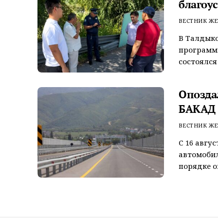
благоу
ВЕСТНИК ЖЕ
В Талдыко
программы
состоялся
Опозда
БАКАД 
ВЕСТНИК ЖЕ
С 16 авгу
автомобил
порядке оп