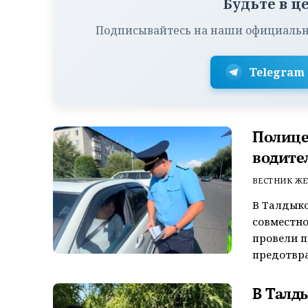
Будьте в ц
Подписывайтесь на наши официальн
Telegram
Полице
водите
ВЕСТНИК ЖЕ
В Талдык
совместно
провели 
предотвра
В Талд