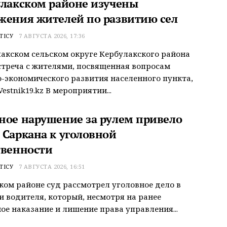
улакском районе изучены
жения жителей по развитию сел
ТІСУ
7 АВГУСТА 2026, 17:36
акском сельском округе Кербулакского района
треча с жителями, посвященная вопросам
-экономического развития населенного пункта,
estnik19.kz В мероприятии...
ное нарушение за рулем привело
 Саркана к уголовной
твенности
ТІСУ
7 АВГУСТА 2026, 16:51
ком районе суд рассмотрел уголовное дело в
 водителя, который, несмотря на ранее
ое наказание и лишение права управления...