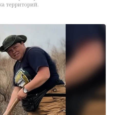
ка территорий.
о