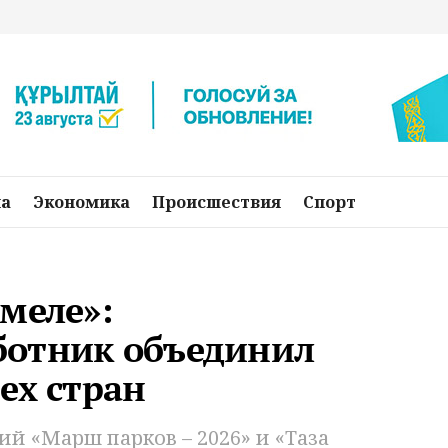
на
Экономика
Происшествия
Спорт
меле»:
ботник объединил
ех стран
ий «Марш парков – 2026» и «Таза