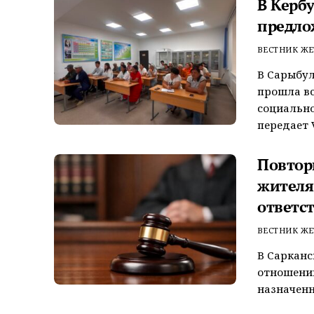
В Керб
предло
ВЕСТНИК ЖЕ
В Сарыбул
прошла вс
социально
передает V
Повтор
жителя
ответс
ВЕСТНИК ЖЕ
В Сарканс
отношении
назначенн