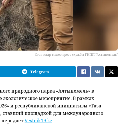
Стоп-кадр видео пресс-службы ГНПП "Алтынемель"
Telegram
ного природного парка «Алтынемель» в
е экологическое мероприятие. В рамках
026» и республиканской инициативы «Таза
ик, ставший площадкой для международного
, передает
Vestnik19.kz