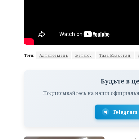
Тэги:
Алтынемель
жетысу
Таза Қазақстан
Будьте в ц
Подписывайтесь на наши официальн
Telegram