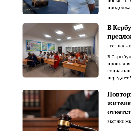
посвятил 
продолжаю
В Керб
предло
ВЕСТНИК ЖЕ
В Сарыбул
прошла вс
социально
передает V
Повтор
жителя
ответс
ВЕСТНИК ЖЕ