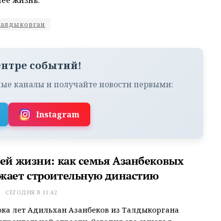
талдыкорган
ентре событий!
ые каналы и получайте новости первыми:
Instagram
сей жизни: как семья Азанбековых
жает строительную династию
Т
СЕГОДНЯ В 11:42
ока лет Адильхан Азанбеков из Талдыкоргана