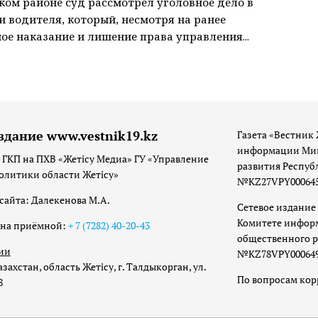
ком районе суд рассмотрел уголовное дело в
 водителя, который, несмотря на ранее
ое наказание и лишение права управления...
здание www.vestnik19.kz
Газета «Вестник 
информации Мин
 ГКП на ПХВ «Жетісу Медиа» ГУ «Управление
развития Респуб
олитики области Жетісу»
№KZ27VPY00064533
сайта: Далекенова М.А.
Сетевое издание 
Комитете инфор
она приёмной:
+ 7 (7282) 40-20-43
общественного р
ии
№KZ78VPY00064973
захстан, область Жетісу, г. Талдыкорган, ул.
По вопросам ко
8