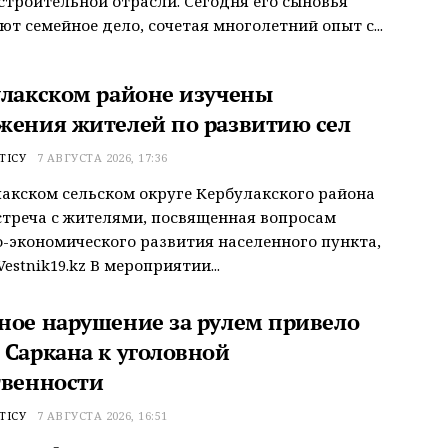
строительной отрасли. Сегодня его сыновья
т семейное дело, сочетая многолетний опыт с...
улакском районе изучены
жения жителей по развитию сел
ТІСУ
7 АВГУСТА 2026, 17:36
акском сельском округе Кербулакского района
треча с жителями, посвященная вопросам
-экономического развития населенного пункта,
estnik19.kz В мероприятии...
ное нарушение за рулем привело
 Саркана к уголовной
твенности
ТІСУ
7 АВГУСТА 2026, 16:51