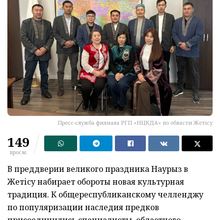
Пресс-служба филиала РГП «НЦКДА» по области Жетісу
149
просм.
В преддверии великого праздника Наурыз в
Жетісу набирает обороты новая культурная
традиция. К общереспубликанскому челленджу
по популяризации наследия предков
присоединились специалисты областного