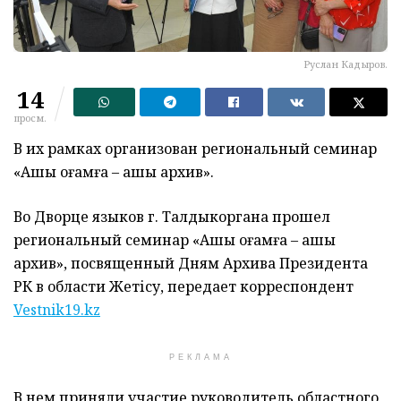
Руслан Кадыров.
14
просм.
В их рамках организован региональный семинар
«Ашық қоғамға – ашық архив».
Во Дворце языков г. Талдыкоргана прошел
региональный семинар «Ашық қоғамға – ашық
архив», посвященный Дням Архива Президента
РК в области Жетісу, передает корреспондент
Vestnik19.kz
РЕКЛАМА
В нем приняли участие руководитель областного