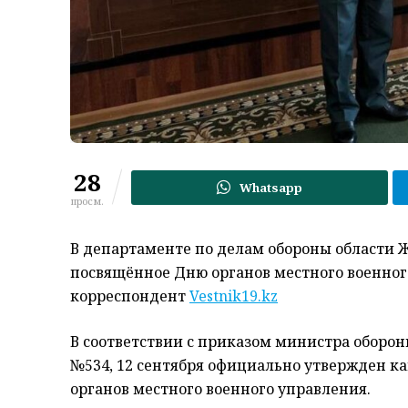
28
Whatsapp
просм.
В департаменте по делам обороны области Ж
посвящённое Дню органов местного военног
корреспондент
Vestnik19.kz
В соответствии с приказом министра обороны
№534, 12 сентября официально утвержден к
органов местного военного управления.