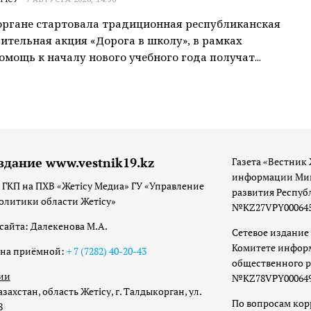
ргане стартовала традиционная республиканская
ительная акция «Дорога в школу», в рамках
омощь к началу нового учебного года получат...
здание www.vestnik19.kz
Газета «Вестник 
информации Мин
 ГКП на ПХВ «Жетісу Медиа» ГУ «Управление
развития Респуб
олитики области Жетісу»
№KZ27VPY00064533
сайта: Далекенова М.А.
Сетевое издание 
Комитете инфор
она приёмной:
+ 7 (7282) 40-20-43
общественного р
ии
№KZ78VPY00064973
захстан, область Жетісу, г. Талдыкорган, ул.
По вопросам ко
8