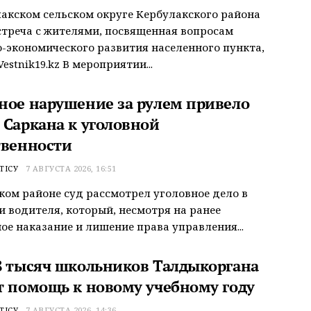
акском сельском округе Кербулакского района
треча с жителями, посвященная вопросам
-экономического развития населенного пункта,
estnik19.kz В мероприятии...
ное нарушение за рулем привело
 Саркана к уголовной
твенности
ТІСУ
7 АВГУСТА 2026, 16:51
ком районе суд рассмотрел уголовное дело в
 водителя, который, несмотря на ранее
ое наказание и лишение права управления...
8 тысяч школьников Талдыкоргана
т помощь к новому учебному году
ТІСУ
7 АВГУСТА 2026, 14:36