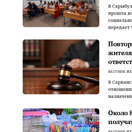
В Сарыбул
прошла вс
социально
передает V
Повтор
жителя
ответс
ВЕСТНИК ЖЕ
В Сарканс
отношении
назначенн
Около 
получа
ВЕСТНИК ЖЕ