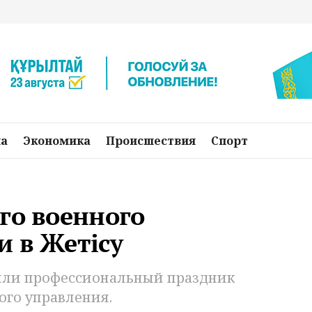
на
Экономика
Происшествия
Спорт
го военного
и в Жетісу
дили профессиональный праздник
ого управления.