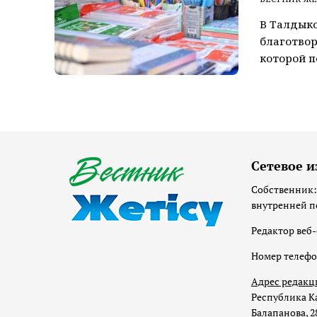
В Талдыко
благотвор
которой п
Сетевое и
Собственник:
внутренней п
Редактор веб-
Номер телеф
Адрес редакц
Республика Ка
Балапанова, 2