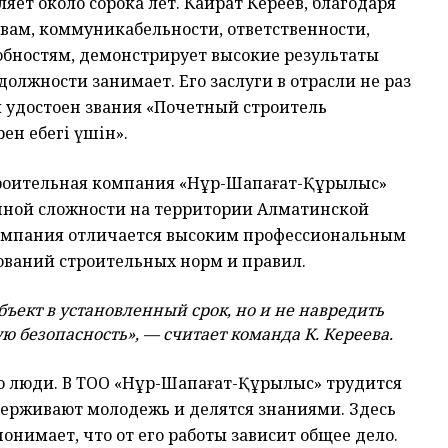
яет около сорока лет. Кайрат Кереев, благодаря
вам, коммуникабельности, ответственности,
обностям, демонстрирует высокие результаты
 должности занимает. Его заслуги в отрасли не раз
ыл удостоен звания «Почетный строитель
н еңбегі үшін».
троительная компания «Нұр-Шапағат-Құрылыс»
чной сложности на территории Алматинской
 Компания отличается высоким профессиональным
ований строительных норм и правил.
бъект в установленный срок, но и не навредить
 безопасность», — считает команда К. Кереева.
то люди. В ТОО «Нұр-Шапағат-Құрылыс» трудится
держивают молодежь и делятся знаниями. Здесь
нимает, что от его работы зависит общее дело.