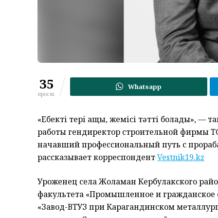
35
Whatsapp
просм.
«Еңбектің тері ащы, жемісі тәтті болады», — 
работы гендиректор строительной фирмы Т
начавший профессиональный путь с прораба 
рассказывает корреспондент
Vestnik19.kz
Уроженец села Жоламан Кербулакского райо
факультета «Промышленное и гражданское с
«Завод-ВТУЗ при Карагандинском металлур