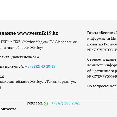
здание www.vestnik19.kz
Газета «Вестник 
информации Мин
 ГКП на ПХВ «Жетісу Медиа» ГУ «Управление
развития Респуб
олитики области Жетісу»
№KZ27VPY00064533
сайта: Далекенова М.А.
Сетевое издание 
Комитете инфор
она приёмной:
+ 7 (7282) 40-20-43
общественного р
ии
№KZ78VPY00064973
захстан, область Жетісу, г. Талдыкорган, ул.
По вопросам ко
8
Реклама
+7 (747) 286 2041
Контакты