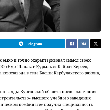
Telegram
так емко и точно охарактеризовал смысл своей
ОО «Нұр-Шапағат-Құрылыс» Кайрат Кереев,
конезавода в селе Басши Кербулакского района,
на Талды-Курганской области после окончания
троительство» высшего учебного заведения
гическом комбинате» получил специальность