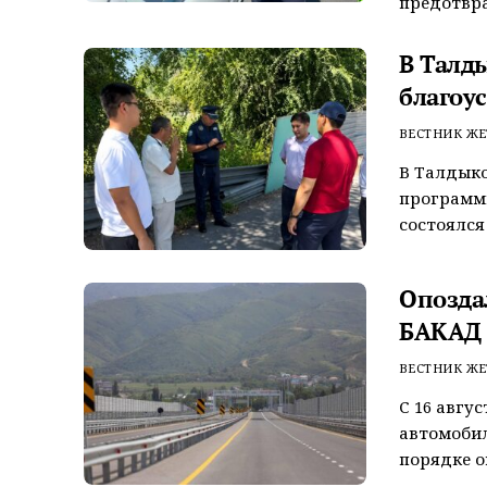
предотвра
В Талд
благоу
ВЕСТНИК ЖЕ
В Талдыко
программы
состоялся
Опозда
БАКАД 
ВЕСТНИК ЖЕ
С 16 авгу
автомобил
порядке оп