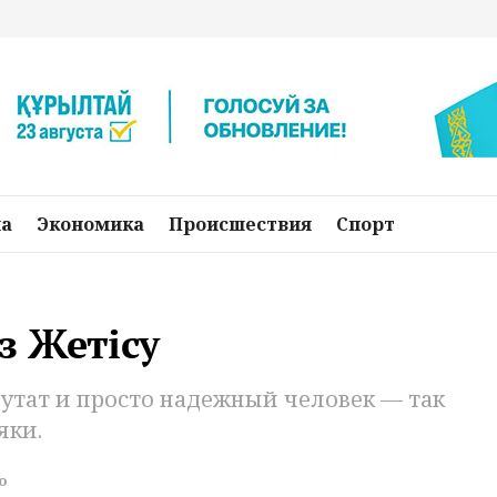
на
Экономика
Происшествия
Спорт
з Жетiсу
утат и просто надежный человек — так
яки.
о