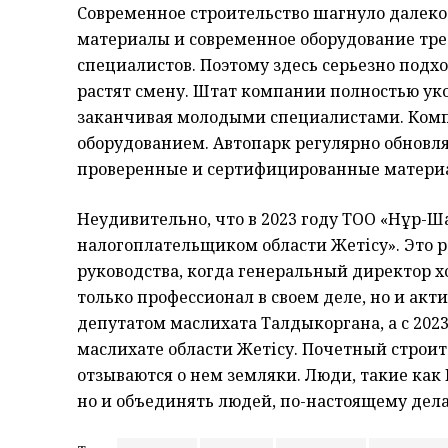
Современное строительство шагнуло далеко
материалы и современное оборудование треб
специалистов. Поэтому здесь серьезно подхо
растят смену. Штат компании полностью ук
заканчивая молодыми специалистами. Комп
оборудованием. Автопарк регулярно обновляе
проверенные и сертифицированные матери
Неудивительно, что в 2023 году ТОО «Нұр
налогоплательщиком области Жетісу». Это р
руководства, когда генеральный директор хо
только профессионал в своем деле, но и акт
депутатом маслихата Талдыкоргана, а с 202
маслихате области Жетісу. Почетный строи
отзываются о нем земляки. Люди, такие как 
но и объединять людей, по-настоящему дел