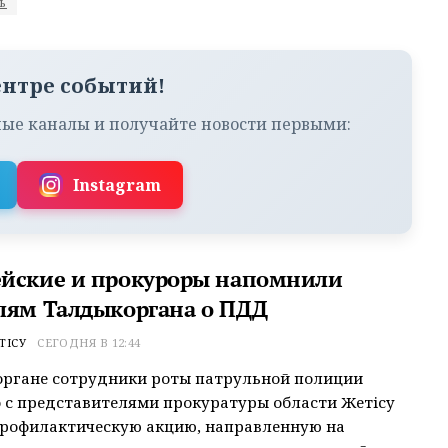
ь
ентре событий!
ые каналы и получайте новости первыми:
Instagram
йские и прокуроры напомнили
лям Талдыкоргана о ПДД
ТІСУ
СЕГОДНЯ В 12:44
органе сотрудники роты патрульной полиции
 с представителями прокуратуры области Жетісу
профилактическую акцию, направленную на