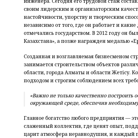
инженера. Сегодня его трудовой стаж составл
своим лидерским и организаторским качест
настойчивости, упорству и творческим спос
независимо от того, где он работает и какие
отмечались государством. В 2012 году он б
Казахстана», а позже награжден медалью «Ере
Созданная и возглавляемая бизнесменом с
занимается строительством объектов разли
области, города Алматы и области Жетісу.
подходом и строгим соблюдением всех треб
«Важно не только качественно построить о
окружающей среде, обеспечив необходимую
Главное богатство любого предприятия — э
слаженный коллектив, где ценят опыт, под
царит атмосфера неравнодушия, и каждый по