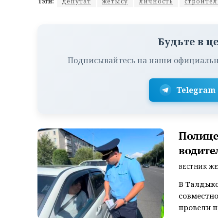
Тэги:
депутат
жетысу
личность
строител
Будьте в ц
Подписывайтесь на наши официальн
Telegram
Полице
водите
ВЕСТНИК ЖЕ
В Талдык
совместно
провели 