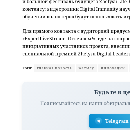
и большой фестиваль будущего Zhetysu Life
контенту: видеоролики Digital Immunity нау
обучении волонтеров будут использовать иг
Для прямого контакта с аудиторией предус
«ExpertLiveStream: Отвечаем!», где на вопр
инициативных участников проекта, внесших
специальной премией Zhetysu Digital Leaders
Тэги:
главная новость
жетысу
инновации
Будьте в ц
Подписывайтесь на наши официальн
Telegram