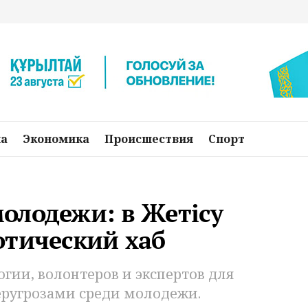
на
Экономика
Происшествия
Спорт
олодежи: в Жетісу
отический хаб
гии, волонтеров и экспертов для
еругрозами среди молодежи.