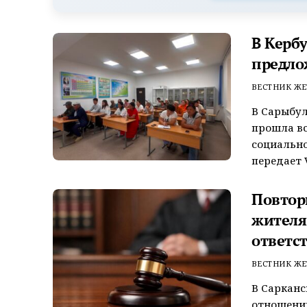
В Керб
предло
ВЕСТНИК ЖЕ
В Сарыбул
прошла вс
социально
передает V
Повтор
жителя
ответс
ВЕСТНИК ЖЕ
В Сарканс
отношении