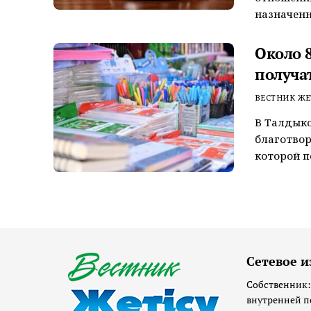
назначенн
Около 
получа
ВЕСТНИК ЖЕ
В Талдыко
благотвор
которой п
Сетевое и
Собственник:
внутренней п