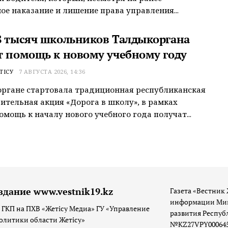
ое наказание и лишение права управления...
8 тысяч школьников Талдыкоргана
т помощь к новому учебному году
ТІСУ
7 АВГУСТА 2026, 14:36
ргане стартовала традиционная республиканская
ительная акция «Дорога в школу», в рамках
омощь к началу нового учебного года получат...
здание www.vestnik19.kz
Газета «Вестник 
информации Мин
 ГКП на ПХВ «Жетісу Медиа» ГУ «Управление
развития Респуб
олитики области Жетісу»
№KZ27VPY00064533