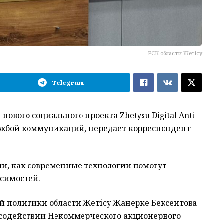
РСК области Жетісу
Telegram
ового социального проекта Zhetysu Digital Anti-
ужбой коммуникаций, передает корреспондент
ли, как современные технологии помогут
исимостей.
й политики области Жетісу Жанерке Бексеитова
 содействии Некоммерческого акционерного