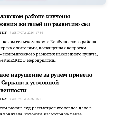
улакском районе изучены
жения жителей по развитию сел
ТІСУ
7 АВГУСТА 2026, 17:36
акском сельском округе Кербулакского района
треча с жителями, посвященная вопросам
-экономического развития населенного пункта,
estnik19.kz В мероприятии...
ное нарушение за рулем привело
 Саркана к уголовной
твенности
ТІСУ
7 АВГУСТА 2026, 16:51
ком районе суд рассмотрел уголовное дело в
 водителя, который, несмотря на ранее