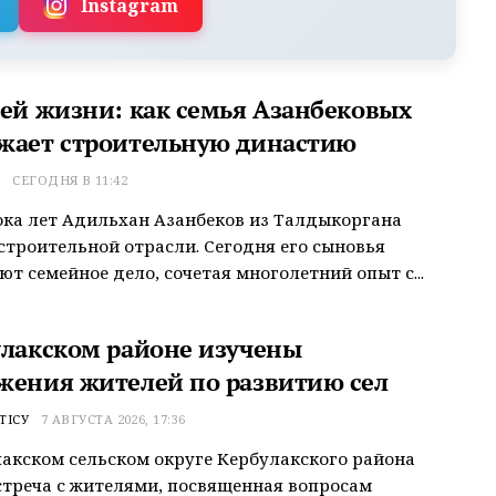
Instagram
сей жизни: как семья Азанбековых
жает строительную династию
Т
СЕГОДНЯ В 11:42
ока лет Адильхан Азанбеков из Талдыкоргана
строительной отрасли. Сегодня его сыновья
т семейное дело, сочетая многолетний опыт с...
улакском районе изучены
жения жителей по развитию сел
ТІСУ
7 АВГУСТА 2026, 17:36
акском сельском округе Кербулакского района
треча с жителями, посвященная вопросам