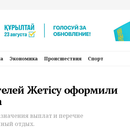
на
Экономика
Происшествия
Спорт
телей Жетісу оформили
а
азначения выплат и перечне
нный отдых.