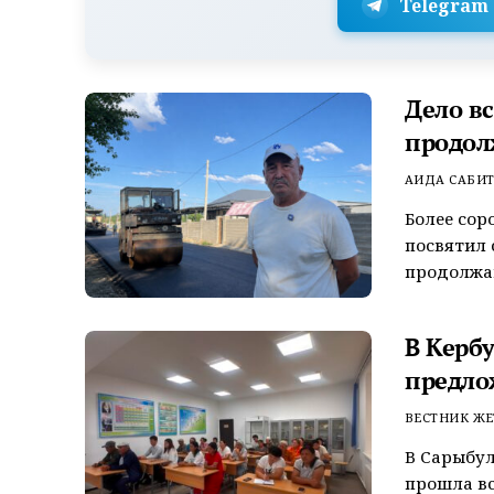
Telegram
Дело в
продол
АИДА САБИ
Более сор
посвятил 
продолжаю
В Керб
предло
ВЕСТНИК ЖЕ
В Сарыбул
прошла вс