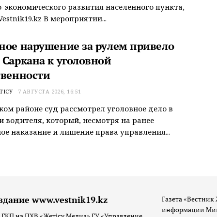
-экономического развития населенного пункта,
estnik19.kz В мероприятии...
ное нарушение за рулем привело
 Саркана к уголовной
твенности
ТІСУ
7 АВГУСТА 2026, 16:51
ком районе суд рассмотрел уголовное дело в
 водителя, который, несмотря на ранее
ое наказание и лишение права управления...
здание www.vestnik19.kz
Газета «Вестник 
информации Мин
 ГКП на ПХВ «Жетісу Медиа» ГУ «Управление