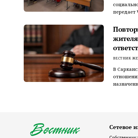
социально
передает V
Повтор
жителя
ответс
ВЕСТНИК ЖЕ
В Сарканс
отношении
назначенн
Сетевое и
Собственник: