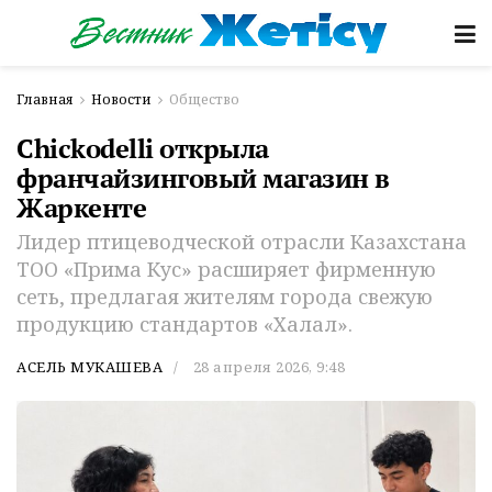
Главная
Новости
Общество
Chickodelli открыла
франчайзинговый магазин в
Жаркенте
Лидер птицеводческой отрасли Казахстана
ТОО «Прима Кус» расширяет фирменную
сеть, предлагая жителям города свежую
продукцию стандартов «Халал».
АСЕЛЬ МУКАШЕВА
28 апреля 2026, 9:48