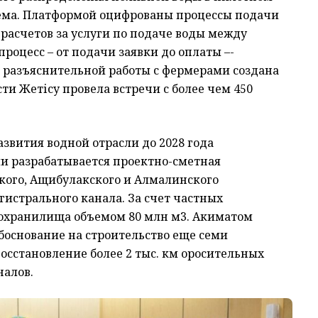
тема. Платформой оцифрованы процессы подачи
 расчетов за услуги по подаче воды между
процесс – от подачи заявки до оплаты –-
я разъяснительной работы с фермерами создана
сти Жетісу провела встречи с более чем 450
звития водной отрасли до 2028 года
и разрабатывается проектно-сметная
ого, Ащибулакского и Алмалинского
гистрального канала. За счет частных
дохранилища объемом 80 млн м3. Акиматом
боснование на строительство еще семи
осстановление более 2 тыс. км оросительных
налов.