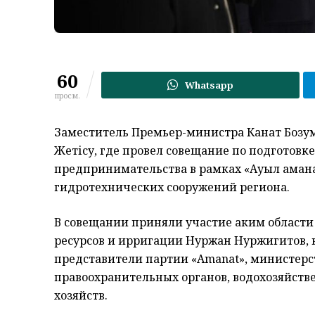
60
Whatsapp
просм.
Заместитель Премьер-министра Канат Бозум
Жетісу, где провел совещание по подготовк
предпринимательства в рамках «Ауыл амана
гидротехнических сооружений региона.
В совещании приняли участие аким области
ресурсов и ирригации Нуржан Нуржигитов, в
представители партии «Amanat», министерс
правоохранительных органов, водохозяйств
хозяйств.