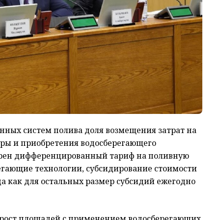
нных систем полива доля возмещения затрат на
уры и приобретения водосберегающего
едрен дифференцированный тариф на поливную
регающие технологии, субсидирование стоимости
да как для остальных размер субсидий ежегодно
рост площадей с применением водосберегающих